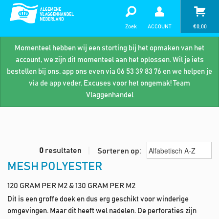
Zoek
ACCOUNT
€
0,00
Momenteel hebben wij een storting bij het opmaken van het
account, we zijn dit momenteel aan het oplossen. Wil je iets
bestellen bij ons, app ons even via 06 53 39 83 76 en we helpen je
via de app veder. Excuses voor het ongemak! Team
Vlaggenhandel
0
resultaten
Sorteren op:
MESH POLYESTER
120 GRAM PER M2 & 130 GRAM PER M2
Dit is een groffe doek en dus erg geschikt voor winderige
omgevingen. Maar dit heeft wel nadelen. De perforaties zijn