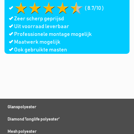
( 8.7/10 )
Zeer scherp geprijsd
Uit voorraad leverbaar
Professionele montage mogelijk
Maatwerk mogelijk
Ook gebruikte masten
Glanspolyester
Diamond 'longlife polyester'
Mesh polyester