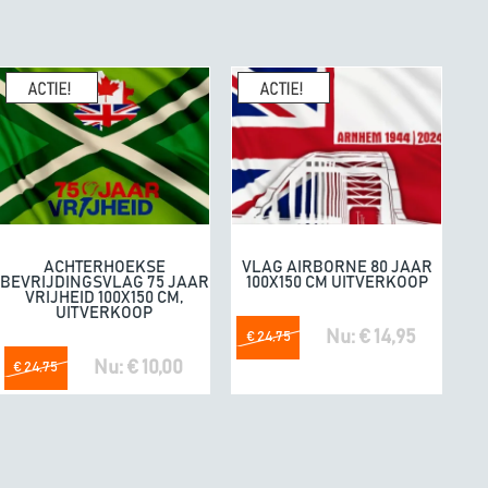
enhandel een
10/10
K
geeft
e. Fijne producten.
04/07/20
omdat he
ACHTERHOEKSE
VLAG AIRBORNE 80 JAAR
In winkelwagen
In winkelwagen
BEVRIJDINGSVLAG 75 JAAR
100X150 CM UITVERKOOP
VRIJHEID 100X150 CM,
UITVERKOOP
Nu: € 14,95
€ 24,75
Nu: € 10,00
€ 24,75