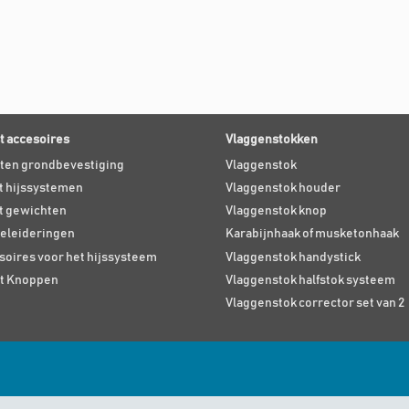
 accesoires
Vlaggenstokken
ten grondbevestiging
Vlaggenstok
 hijssystemen
Vlaggenstok houder
t gewichten
Vlaggenstok knop
eleideringen
Karabijnhaak of musketonhaak
soires voor het hijssysteem
Vlaggenstok handystick
t Knoppen
Vlaggenstok halfstok systeem
Vlaggenstok corrector set van 2