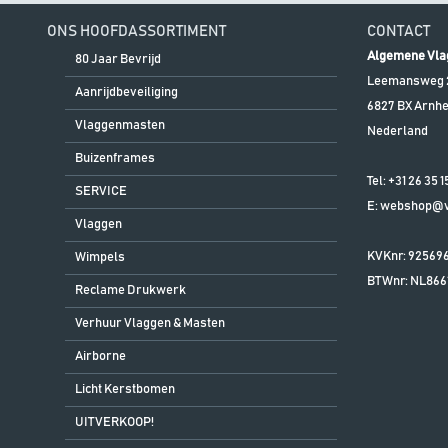
ONS HOOFDASSORTIMENT
CONTACT
Algemene Vla
80 Jaar Bevrijd
Leemansweg 
Aanrijdbeveiliging
6827 BX
Arnh
Vlaggenmasten
Nederland
Buizenframes
Tel:
+31 26 35 1
SERVICE
E:
webshop@vl
Vlaggen
KVKnr: 92569
Wimpels
BTWnr:
NL866
Reclame Drukwerk
Verhuur Vlaggen & Masten
Airborne
Licht Kerstbomen
UITVERKOOP!