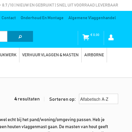
8.7 / 10 | NIEUW EN GEBRUIKT | SNEL UIT VOORRAAD LEVERBAAR
Contact
Onderhoud En Montage
Algemene Vlaggenhandel
€
0,00
RUKWERK
VERHUUR VLAGGEN & MASTEN
AIRBORNE
4
resultaten
Sorteren op:
wel echt bij het pand/woning/omgeving passen. Heb je
r een houten vlaggenmast gaan. De masten van hout geeft