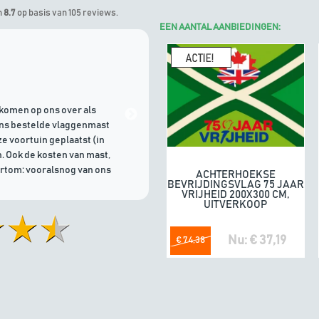
n
8.7
op basis van 105 reviews.
EEN AANTAL AANBIEDINGEN:
Marinus
geeft Algemene Vlagg
komen op ons over als
21/07/2026 | Goede communicati
ons bestelde vlaggenmast
e voortuin geplaatst (in
. Ook de kosten van mast,
ortom: vooralsnog van ons
ACHTERHOEKSE
In winkelwagen
BEVRIJDINGSVLAG 75 JAAR
VRIJHEID 200X300 CM,
UITVERKOOP
Nu: € 37,19
€ 74,38