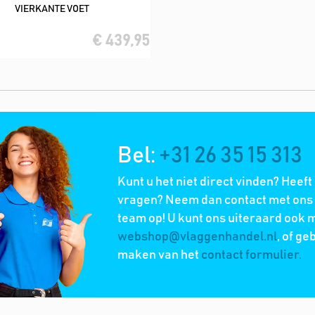
VIERKANTE VOET
€ 439,95
Bel:
+31 26 35 15 313
Kunt u het niet direct vinden? Heeft
vragen? Neem dan contact met ons 
team op! U kunt ons uiteraard ook m
webshop@vlaggenhandel.nl
, of ge
maken van het
contact formulier.