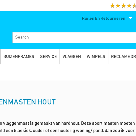
Ruilen En Retourneren
BUIZENFRAMES
SERVICE
VLAGGEN
WIMPELS
RECLAME D
ENMASTEN HOUT
n vlaggenmast is gemaakt van hardhout. Deze soort masten moeten 
eld een klassiek, ouder of een houterig woning/ pand, dan zou ik voo