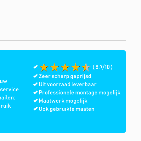
( 8.7/10 )
Zeer scherp geprijsd
 uw
Uit voorraad leverbaar
service
Professionele montage mogelijk
ailen:
Maatwerk mogelijk
bruik
Ook gebruikte masten