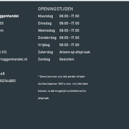
OPENINGSTIJDEN
ggenhandel
Maandag
08.00 - 17.00
20
Dinsdag
08.00 - 17.00
em
Woensdag
08.00 - 17.00
Donderdag
08.00 - 17.00
Vrijdag
08.00 - 17.00
5 313
Zaterdag
Alleen op afspraak
aggenhandel.nl
Zondag
Gesloten
668
* Soms kunnen wij iets eerder of later
102164B01
sluiten/openen. Wilt u ma- vrij iets later
komen, is dat mogelijk na telefonische
afspraak.