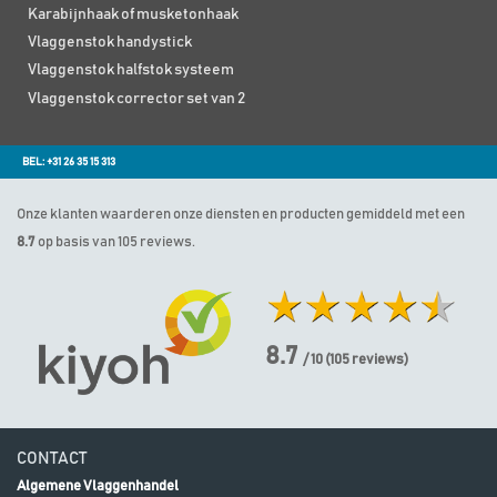
Karabijnhaak of musketonhaak
Vlaggenstok handystick
Vlaggenstok halfstok systeem
Vlaggenstok corrector set van 2
BEL: +31 26 35 15 313
Onze klanten waarderen onze diensten en producten gemiddeld met een
8.7
op basis van 105 reviews.
8.7
/ 10
(
105
reviews)
CONTACT
Algemene Vlaggenhandel