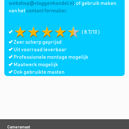
webshop@vlaggenhandel.nl
, of gebruik maken
van het
contact formulier.
( 8.7/10 )
Zeer scherp geprijsd
Uit voorraad leverbaar
Professionele montage mogelijk
Maatwerk mogelijk
Ook gebruikte masten
Cameramast