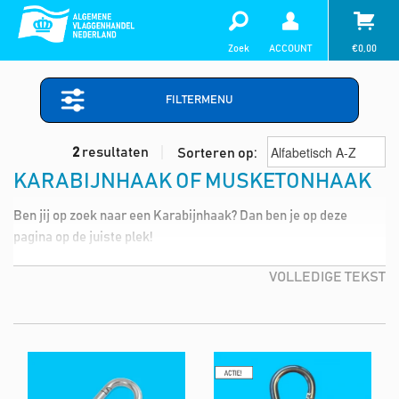
Zoek
ACCOUNT
€
0,00
FILTERMENU
2
resultaten
Sorteren op:
KARABIJNHAAK OF MUSKETONHAAK
Ben jij op zoek naar een
Karabijnhaak
? Dan ben je op deze
pagina op de juiste plek!
VOLLEDIGE TEKST