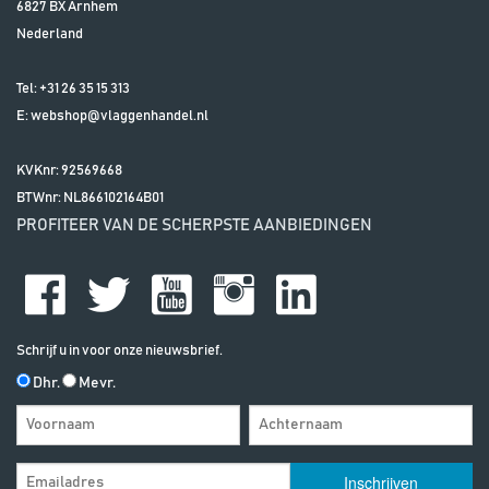
6827 BX
Arnhem
Nederland
Tel:
+31 26 35 15 313
E:
webshop@vlaggenhandel.nl
KVKnr: 92569668
BTWnr:
NL866102164B01
PROFITEER VAN DE SCHERPSTE AANBIEDINGEN
Schrijf u in voor onze nieuwsbrief.
Dhr.
Mevr.