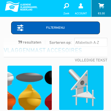
Zoek
ACCOUNT
€
0,00
FILTERMENU
79
resultaten
Sorteren op:
VLAGGENMAST ACCESOIRES
VOLLEDIGE TEKST