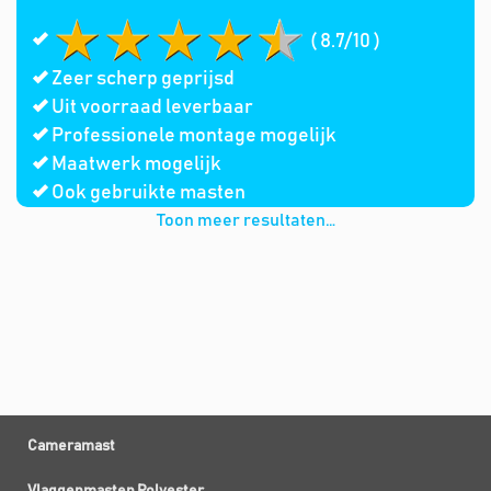
( 8.7/10 )
Zeer scherp geprijsd
Uit voorraad leverbaar
Professionele montage mogelijk
Maatwerk mogelijk
Ook gebruikte masten
Toon meer resultaten…
Cameramast