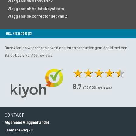
Vlaggenstok handystick
Vlaggenstok halfstok systeem
Vlaggenstok corrector set van 2
BEL: +31 26 35 15 313
Onze klanten waarderen onze diensten en producten gemiddeld met een
8.7
op basis van 105 reviews.
8.7
/ 10
(
105
reviews)
CONTACT
Algemene Vlaggenhandel
Leemansweg 20