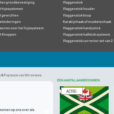
ten grondbevestiging
Vlaggenstok
 hijssystemen
Vlaggenstok houder
t gewichten
Vlaggenstok knop
eleideringen
Karabijnhaak of musketonhaak
soires voor het hijssysteem
Vlaggenstok handystick
t Knoppen
Vlaggenstok halfstok systeem
Vlaggenstok corrector set van 2
n
8.7
op basis van 105 reviews.
EEN AANTAL AANBIEDINGEN:
Marinus
geeft Algemene Vlagg
komen op ons over als
21/07/2026 | Goede communicati