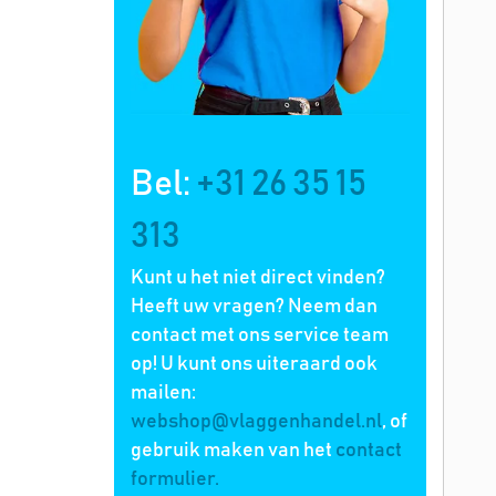
Bel:
+31 26 35 15
313
Kunt u het niet direct vinden?
Heeft uw vragen? Neem dan
contact met ons service team
op! U kunt ons uiteraard ook
mailen:
webshop@vlaggenhandel.nl
, of
gebruik maken van het
contact
formulier.