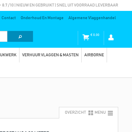
8.7 / 10 | NIEUW EN GEBRUIKT | SNEL UIT VOORRAAD LEVERBAAR
Contact
Onderhoud En Montage
Algemene Vlaggenhandel
€
0,00
RUKWERK
VERHUUR VLAGGEN & MASTEN
AIRBORNE
OVERZICHT
MENU