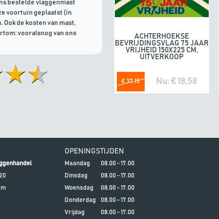
ons bestelde vlaggenmast
e voortuin geplaatst (in
. Ook de kosten van mast,
ortom: vooralsnog van ons
ACHTERHOEKSE
In winkelwagen
BEVRIJDINGSVLAG 75 JAAR
VRIJHEID 150X225 CM,
UITVERKOOP
Nu: € 18,58
€ 37,15
OPENINGSTIJDEN
ggenhandel
Maandag
08.00 - 17.00
20
Dinsdag
08.00 - 17.00
em
Woensdag
08.00 - 17.00
Donderdag
08.00 - 17.00
Vrijdag
08.00 - 17.00