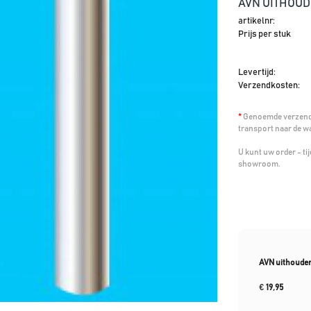
AVN UITHOUD
artikelnr:
Prijs per stuk
Levertijd:
Verzendkosten:
*
Genoemde verzendk
transport naar de w
U kunt uw order - t
showroom.
AVN uithouder
€
19,95