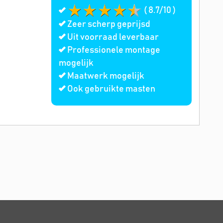
( 8.7/10 )
Zeer scherp geprijsd
Uit voorraad leverbaar
Professionele montage
mogelijk
Maatwerk mogelijk
Ook gebruikte masten