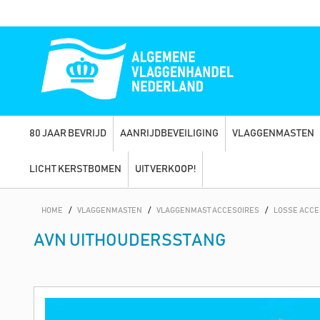
80 JAAR BEVRIJD
AANRIJDBEVEILIGING
VLAGGENMASTEN
LICHT KERSTBOMEN
UITVERKOOP!
HOME
/
VLAGGENMASTEN
/
VLAGGENMAST ACCESOIRES
/
LOSSE ACCE
AVN UITHOUDERSSTANG