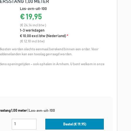
ERSSTANG 1,00 METER
Los-avn-uit-100
€ 19,95
(€ 24,14 incl btw )
1-3 werkdagen
€ 10,00 excl btw (Nederland)
*
(€ 12,10 incl btw)
osten worden slechts eenmaal berekend binnen een order. Voor
addeneilanden kan een toeslag gevraagd worden.
ijdens openingstijden - ook ophalen in Arnhem. U bent welkom in onze
sstang 1,00 meter
|
Los-avn-uit-100
Bestel (€
19,95
)