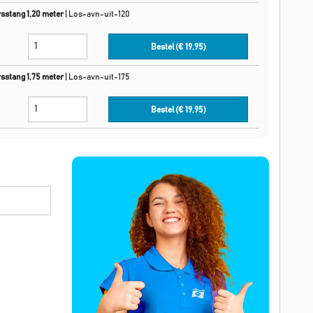
sstang 1,20 meter
|
Los-avn-uit-120
Bestel (€
19,95
)
sstang 1,75 meter
|
Los-avn-uit-175
Bestel (€
19,95
)