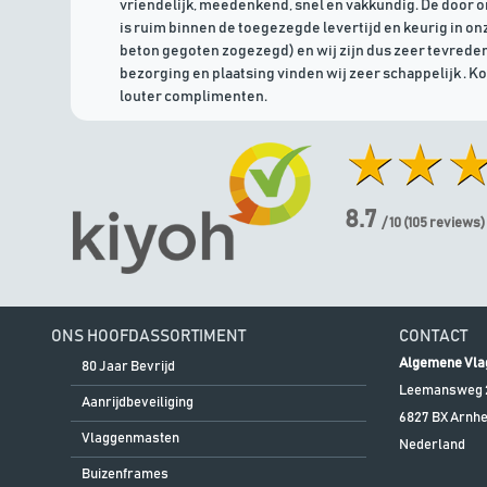
vriendelijk, meedenkend, snel en vakkundig. De door 
is ruim binnen de toegezegde levertijd en keurig in onz
beton gegoten zogezegd) en wij zijn dus zeer tevreden
bezorging en plaatsing vinden wij zeer schappelijk . K
louter complimenten.
8.7
/ 10
(
105
reviews)
ONS HOOFDASSORTIMENT
CONTACT
Algemene Vla
80 Jaar Bevrijd
Leemansweg 
Aanrijdbeveiliging
6827 BX
Arnh
Vlaggenmasten
Nederland
Buizenframes