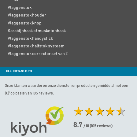
Vlaggenstok
Vlaggenstok houder
Vlaggenstok knop
Karabijnhaak of musketonhaak
Vlaggenstok handystick
Vlaggenstok halfstok systeem
Vlaggenstok corrector set van 2
BEL: +31 26 35 15 313
Onze klanten waarderen onze diensten en producten gemiddeld met een
8.7
op basis van 105 reviews.
8.7
/ 10
(
105
reviews)