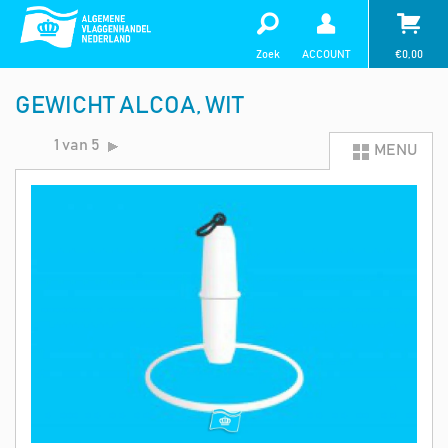
Zoek
ACCOUNT
€
0,00
GEWICHT ALCOA, WIT
1 van 5
MENU