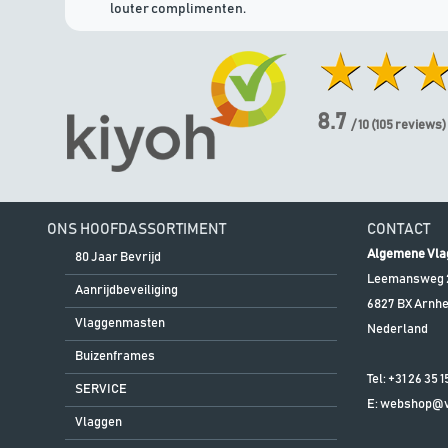
louter complimenten.
8.7
/ 10
(
105
reviews)
ONS HOOFDASSORTIMENT
CONTACT
Algemene Vla
80 Jaar Bevrijd
Leemansweg 
Aanrijdbeveiliging
6827 BX
Arnh
Vlaggenmasten
Nederland
Buizenframes
Tel:
+31 26 35 1
SERVICE
E:
webshop@vl
Vlaggen