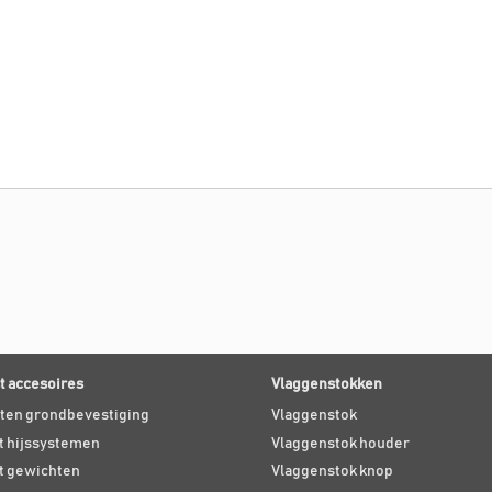
 accesoires
Vlaggenstokken
ten grondbevestiging
Vlaggenstok
 hijssystemen
Vlaggenstok houder
t gewichten
Vlaggenstok knop