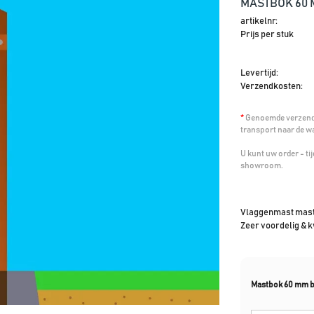
MASTBOK 60 
artikelnr:
Prijs per stuk
Levertijd:
Verzendkosten:
*
Genoemde verzendk
transport naar de w
U kunt uw order - t
showroom.
Vlaggenmast mast
Zeer voordelig & 
Mastbok 60 mm b