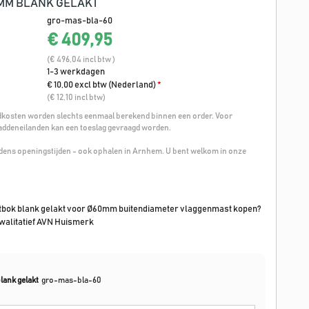
MM BLANK GELAKT
gro-mas-bla-60
€ 409,95
(€ 496,04 incl btw )
1-3 werkdagen
€ 10,00 excl btw (Nederland)
*
(€ 12,10 incl btw)
osten worden slechts eenmaal berekend binnen een order. Voor
addeneilanden kan een toeslag gevraagd worden.
ijdens openingstijden - ook ophalen in Arnhem. U bent welkom in onze
bok blank gelakt voor Ø60mm buitendiameter vlaggenmast kopen?
kwalitatief AVN Huismerk
lank gelakt
gro-mas-bla-60