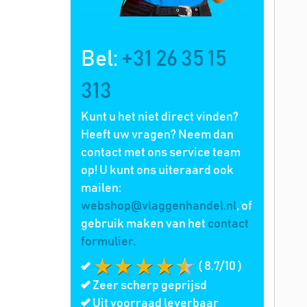
Bel:
+31 26 35 15
313
Kunt u het niet direct vinden?
Heeft uw vragen? Neem dan
contact met ons service team
op! U kunt ons uiteraard ook
mailen:
webshop@vlaggenhandel.nl
, of
gebruik maken van het
contact
formulier.
( 8.7/10 )
Zeer scherp geprijsd
Uit voorraad leverbaar