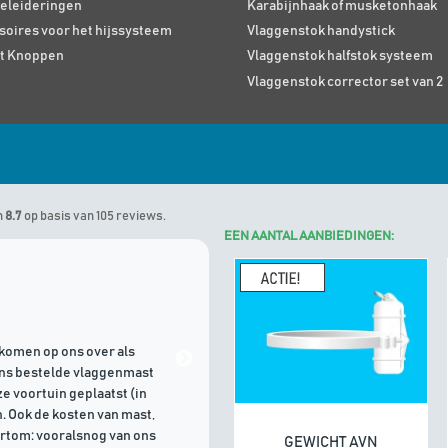
eleideringen
Karabijnhaak of musketonhaak
soires voor het hijssysteem
Vlaggenstok handystick
t Knoppen
Vlaggenstok halfstok systeem
Vlaggenstok corrector set van 2
n
8.7
op basis van 105 reviews.
EEN AANTAL AANBIEDINGEN:
Marinus
geeft Algemene Vlagg
komen op ons over als
21/07/2026 | Goede communicati
ons bestelde vlaggenmast
e voortuin geplaatst (in
. Ook de kosten van mast,
ortom: vooralsnog van ons
GEWICHT AVN
In winkelwagen