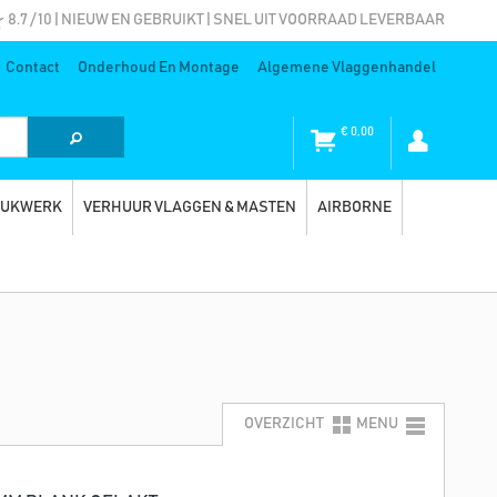
8.7 / 10 | NIEUW EN GEBRUIKT | SNEL UIT VOORRAAD LEVERBAAR
Contact
Onderhoud En Montage
Algemene Vlaggenhandel
€
0,00
RUKWERK
VERHUUR VLAGGEN & MASTEN
AIRBORNE
OVERZICHT
MENU