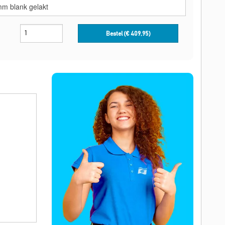
Bestel (€
409,95
)