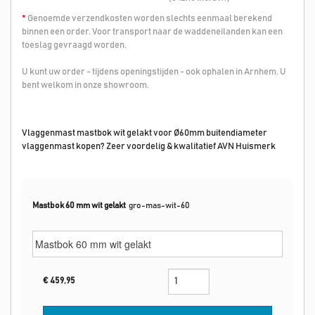
*
Genoemde verzendkosten worden slechts eenmaal berekend
binnen een order. Voor transport naar de waddeneilanden kan een
toeslag gevraagd worden.
U kunt uw order - tijdens openingstijden - ook ophalen in Arnhem. U
bent welkom in onze showroom.
Vlaggenmast mastbok wit gelakt voor Ø60mm buitendiameter
vlaggenmast kopen? Zeer voordelig & kwalitatief AVN Huismerk
Mastbok 60 mm wit gelakt
gro-mas-wit-60
€
459,95