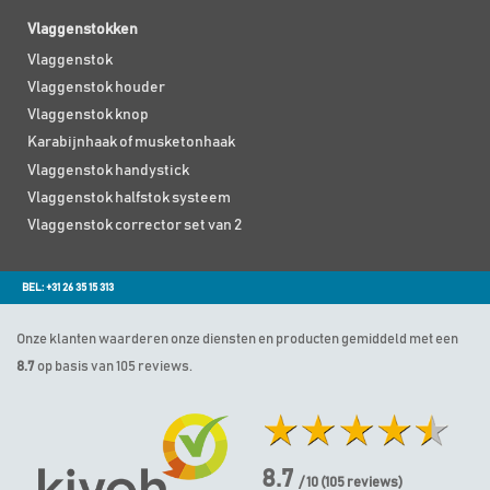
Vlaggenstokken
Vlaggenstok
Vlaggenstok houder
Vlaggenstok knop
Karabijnhaak of musketonhaak
Vlaggenstok handystick
Vlaggenstok halfstok systeem
Vlaggenstok corrector set van 2
BEL: +31 26 35 15 313
Onze klanten waarderen onze diensten en producten gemiddeld met een
8.7
op basis van 105 reviews.
8.7
/ 10
(
105
reviews)