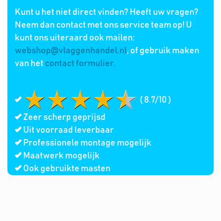
Kunt u het niet direct vinden? Heeft uw vragen?
Neem dan contact met ons service team op! U
kunt ons uiteraard ook mailen:
webshop@vlaggenhandel.nl
, of gebruik maken
van het
contact formulier.
( 8.7/10 )
Zeer scherp geprijsd
Uit voorraad leverbaar
Professionele montage mogelijk
Maatwerk mogelijk
Ook gebruikte masten