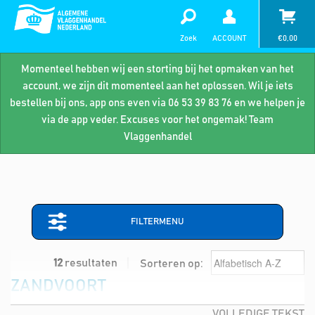
Zoek
ACCOUNT
€
0,00
Momenteel hebben wij een storting bij het opmaken van het
account, we zijn dit momenteel aan het oplossen. Wil je iets
bestellen bij ons, app ons even via 06 53 39 83 76 en we helpen je
via de app veder. Excuses voor het ongemak! Team
Vlaggenhandel
FILTERMENU
12
resultaten
Sorteren op:
ZANDVOORT
VOLLEDIGE TEKST