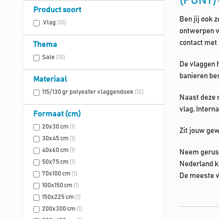
(PUNT)
Product soort
Ben jij ook 
.Vlag
(10)
ontwerpen va
contact met 
Thema
Sale
(10)
De vlaggen 
banieren be
Materiaal
115/130 gr polyester vlaggendoek
(10)
Naast deze 
vlag, Intern
Formaat (cm)
20x30 cm
(1)
Zit jouw gew
30x45 cm
(1)
40x60 cm
(1)
Neem gerust 
50x75 cm
(1)
Nederland ko
70x100 cm
(1)
De meeste vl
100x150 cm
(1)
150x225 cm
(1)
200x300 cm
(1)