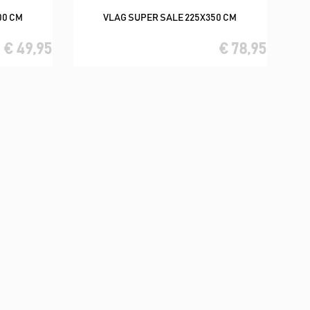
00 CM
VLAG SUPER SALE 225X350 CM
In winkelwagen
€ 49,95
€ 78,95