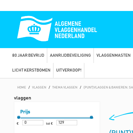
80 JAAR BEVRIJD
AANRIJDBEVEILIGING
VLAGGENMASTEN
LICHT KERSTBOMEN
UITVERKOOP!
HOME
/
VLAGGEN
/
THEMA VLAGGEN
/
(PUNT)VLAGGEN & BANIEREN; S
vlaggen
Prijs
€
tot €