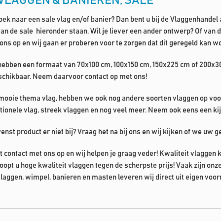
VLAGGEN & BANIEREN; SALE
zoek naar een sale vlag en/of banier? Dan bent u bij de Vlaggenhandel
n de sale hieronder staan. Wil je liever een ander ontwerp? Of van
ons op en wij gaan er proberen voor te zorgen dat dit geregeld kan w
hebben een formaat van 70x100 cm, 100x150 cm, 150x225 cm of 200x300
schikbaar. Neem daarvoor contact op met ons!
mooie thema vlag, hebben we ook nog andere soorten vlaggen op voor
ationele vlag, streek vlaggen en nog veel meer. Neem ook eens een ki
enst product er niet bij? Vraag het na bij ons en wij kijken of we uw
contact met ons op en wij helpen je graag veder! Kwaliteit vlaggen 
opt u hoge kwaliteit vlaggen tegen de scherpste prijs! Vaak zijn onz
aggen, wimpel, banieren en masten leveren wij direct uit eigen voorraa