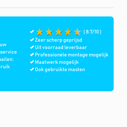
( 8.7/10 )
Zeer scherp geprijsd
 uw
Uit voorraad leverbaar
service
Professionele montage mogelijk
ailen:
Maatwerk mogelijk
bruik
Ook gebruikte masten