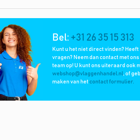
Bel:
+31 26 35 15 313
Kunt u het niet direct vinden? Heeft
vragen? Neem dan contact met ons 
team op! U kunt ons uiteraard ook m
webshop@vlaggenhandel.nl
, of ge
maken van het
contact formulier.