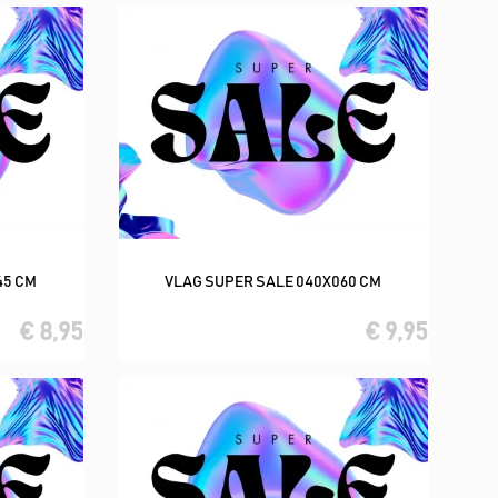
45 CM
VLAG SUPER SALE 040X060 CM
In winkelwagen
€ 8,95
€ 9,95