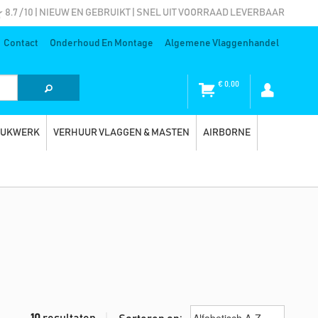
8.7 / 10 | NIEUW EN GEBRUIKT | SNEL UIT VOORRAAD LEVERBAAR
Contact
Onderhoud En Montage
Algemene Vlaggenhandel
€
0,00
RUKWERK
VERHUUR VLAGGEN & MASTEN
AIRBORNE
10
resultaten