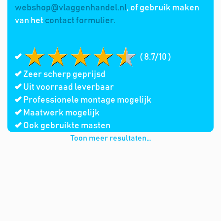
webshop@vlaggenhandel.nl
, of gebruik maken
van het
contact formulier.
( 8.7/10 )
Zeer scherp geprijsd
Uit voorraad leverbaar
Professionele montage mogelijk
Maatwerk mogelijk
Ook gebruikte masten
Toon meer resultaten…