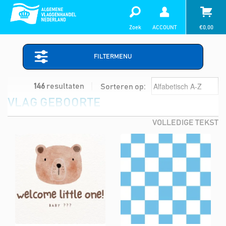
Zoek
ACCOUNT
€
0,00
FILTERMENU
146
resultaten
Sorteren op:
VLAG GEBOORTE
VOLLEDIGE TEKST