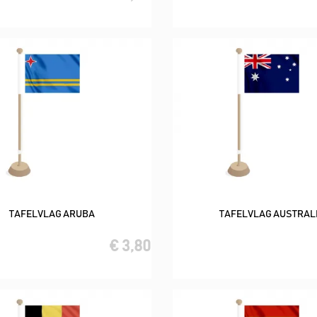
TAFELVLAG ARUBA
TAFELVLAG AUSTRAL
In winkelwagen
In winkelwagen
€ 3,80