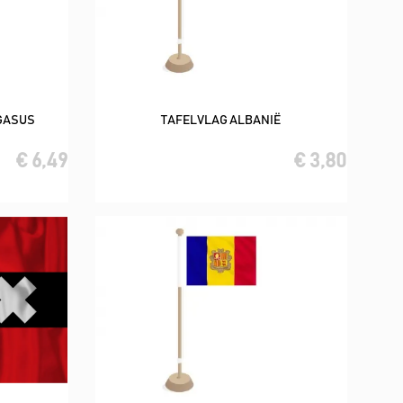
GASUS
TAFELVLAG ALBANIË
In winkelwagen
€ 6,49
€ 3,80