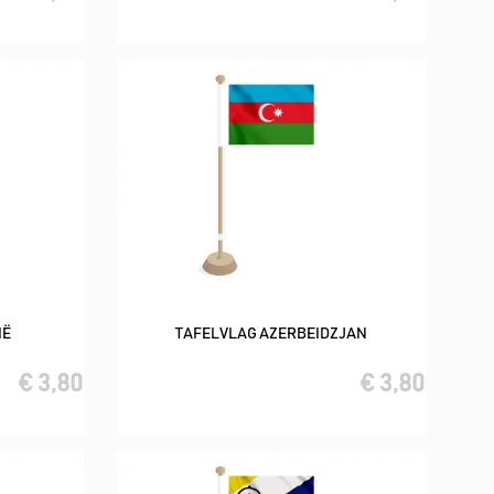
IË
TAFELVLAG AZERBEIDZJAN
In winkelwagen
€ 3,80
€ 3,80