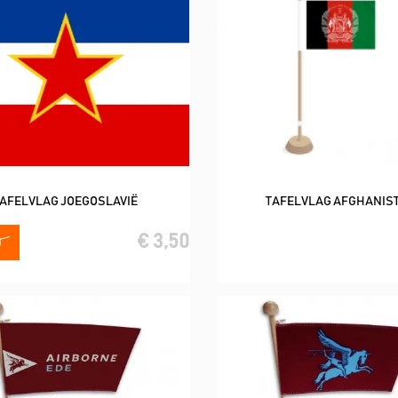
TAFELVLAG JOEGOSLAVIË
TAFELVLAG AFGHANIS
In winkelwagen
In winkelwagen
€ 3,50
0