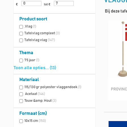
VLAGG
€
tot €
Bij deze taf
Product soort
.Vlag
(1)
Tafelvlag compleet
(3)
Tafelvlag vlag
(147)
Thema
75 jaar
(1)
Toon alle opties... (13)
Materiaal
115/130 gr polyester vlaggendoek
(1)
PROVINC
Acetaat
(146)
Touw &amp; Hout
(3)
Formaat (cm)
10x15 cm
(150)