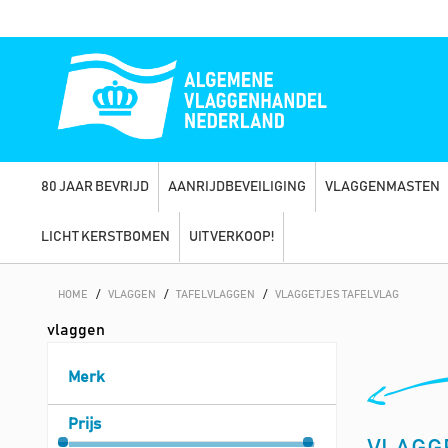
80 JAAR BEVRIJD
AANRIJDBEVEILIGING
VLAGGENMASTEN
LICHT KERSTBOMEN
UITVERKOOP!
HOME
/
VLAGGEN
/
TAFELVLAGGEN
/
VLAGGETJES TAFELVLAG
vlaggen
Merk
Prijs