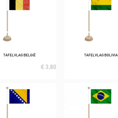
TAFELVLAG BELGIË
TAFELVLAG BOLIVIA
In winkelwagen
In winkelwagen
€ 3,80