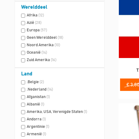
Werelddeel
Afrika
(12)
Azië
(28)
Europa
(57)
Geen Werelddeel
(18)
Noord Amerika
(10)
Oceanië
(14)
Zuid Amerika
(16)
Land
.Belgie
(2)
€ 3,8
.Nederland
(14)
Afganistan
(1)
Albanië
(1)
Amerika, USA, Verenigde Staten
(1)
Andorra
(1)
Argentinie
(1)
Armenië
(1)