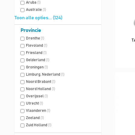
Aruba
(1)
Australie
(1)
Toon alle opties... (124)
Provincie
Drenthe
(1)
T
Flevoland
(1)
Friesland
(1)
Gelderland
(1)
Groningen
(1)
Limburg, Nederland
(1)
Noord Brabant
(1)
Noord Holland
(1)
Overijssel
(1)
Utrecht
(1)
Vlaanderen
(1)
Zeeland
(1)
Zuid Holland
(1)