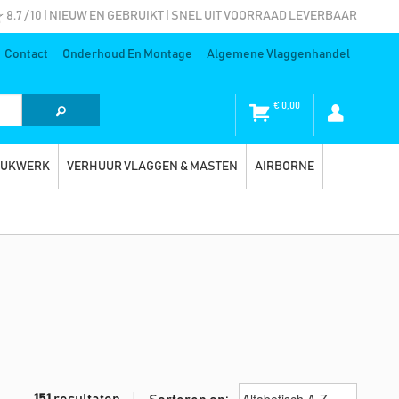
8.7 / 10 | NIEUW EN GEBRUIKT | SNEL UIT VOORRAAD LEVERBAAR
Contact
Onderhoud En Montage
Algemene Vlaggenhandel
€
0,00
RUKWERK
VERHUUR VLAGGEN & MASTEN
AIRBORNE
151
resultaten