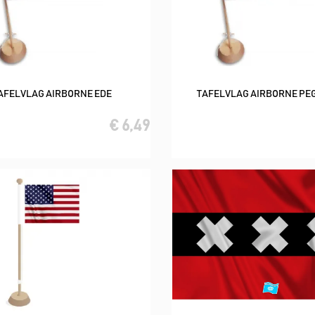
AFELVLAG AIRBORNE EDE
TAFELVLAG AIRBORNE PE
In winkelwagen
In winkelwagen
€ 6,49