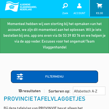
Zoek
ACCOUNT
€
0,00
Momenteel hebben wij een storting bij het opmaken van het
account, we zijn dit momenteel aan het oplossen. Wil je iets
bestellen bij ons, app ons even via 06 53 39 83 76 en we helpen je
via de app veder. Excuses voor het ongemak! Team
Vlaggenhandel
FILTERMENU
13
resultaten
Sorteren op:
PROVINCIE TAFELVLAGGETJES
Bij deze tafelvlag van PROVINVIE bevat alleen het