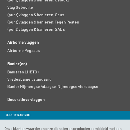
(punt)vlaggen & banieren; Geblokt
Vlag Geboorte
(punt)vlaggen & banieren; Geus
(punt)vlaggen & banieren; Tegen Pesten
(punt)vlaggen & banieren; SALE
Airborne vlaggen
Airborne Pegasus
Banier(en)
Banieren LHBTQ+
Vredesbanier, standaard
Banier Nijmeegse 4daagse, Nijmeegse vierdaagse
Decoratieve vlaggen
BEL: +31 26 35 15 313
Onze klanten waarderen onze diensten en producten gemiddeld met een