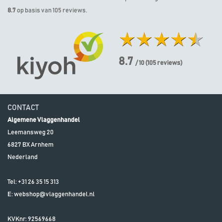
8.7
op basis van 105 reviews.
8.7
/ 10
(
105
reviews)
CONTACT
Algemene Vlaggenhandel
Leemansweg 20
6827 BX
Arnhem
Nederland
Tel:
+31 26 35 15 313
E:
webshop@vlaggenhandel.nl
KVKnr: 92569668