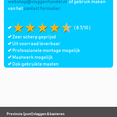
webshop@vlaggenhandel.nl
, of gebruik maken
van het
contact formulier.
( 8.7/10 )
Zeer scherp geprijsd
Uit voorraad leverbaar
Professionele montage mogelijk
Maatwerk mogelijk
Ook gebruikte masten
Provincie (punt)vlaggen & banieren