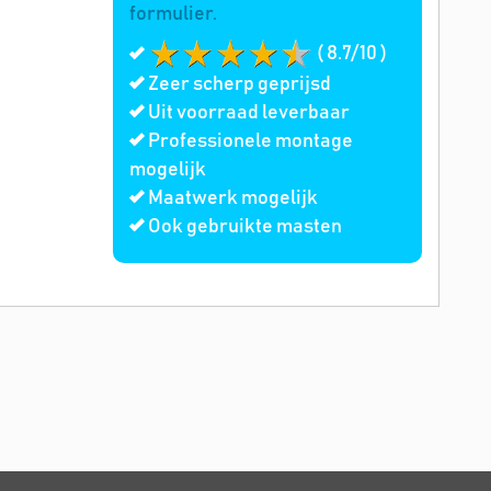
formulier.
( 8.7/10 )
Zeer scherp geprijsd
Uit voorraad leverbaar
Professionele montage
mogelijk
Maatwerk mogelijk
Ook gebruikte masten