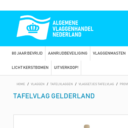
80 JAAR BEVRIJD
AANRIJDBEVEILIGING
VLAGGENMASTEN
LICHT KERSTBOMEN
UITVERKOOP!
HOME
/
VLAGGEN
/
TAFELVLAGGEN
/
VLAGGETJES TAFELVLAG
/
PROV
TAFELVLAG GELDERLAND