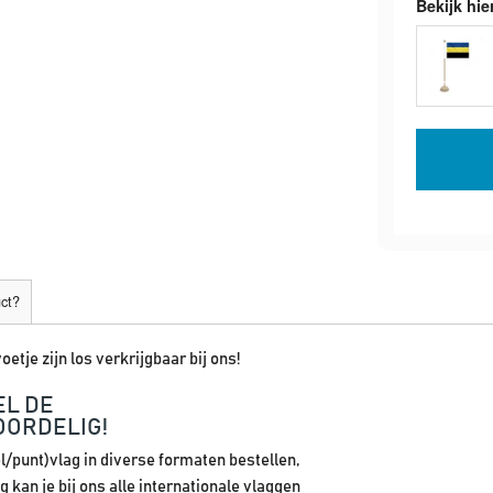
Bekijk hie
uct?
oetje zijn los verkrijgbaar bij ons!
EL DE
OORDELIG!
el/punt)vlag in diverse formaten bestellen,
 kan je bij ons alle internationale vlaggen