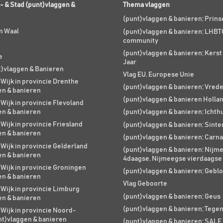
- & Stad (punt)vlaggen &
Thema vlaggen
(punt)vlaggen & banieren; Prin
n Waal
(punt)vlaggen & banieren; LHBT
community
(punt)vlaggen & banieren; Kers
e
Jaar
t)vlaggen & Banieren
Vlag EU, Europese Unie
 Wijk in provincie Drenthe
(punt)vlaggen & banieren; Vred
en & banieren
(punt)vlaggen & banieren Holla
 Wijk in provincie Flevoland
en & banieren
(punt)vlaggen & banieren; Ichth
 Wijk in provincie Friesland
(punt)vlaggen & banieren; Sinte
en & banieren
(punt)vlaggen & banieren; Carna
 Wijk in provincie Gelderland
(punt)vlaggen & banieren; Nijm
en & banieren
4daagse, Nijmeegse vierdaagse
 Wijk in provincie Groningen
(punt)vlaggen & banieren; Geblo
en & banieren
Vlag Geboorte
 Wijk in provincie Limburg
(punt)vlaggen & banieren; Geus
en & banieren
(punt)vlaggen & banieren; Tege
 Wijk in provincie Noord-
nt)vlaggen & banieren
(punt)vlaggen & banieren; SALE