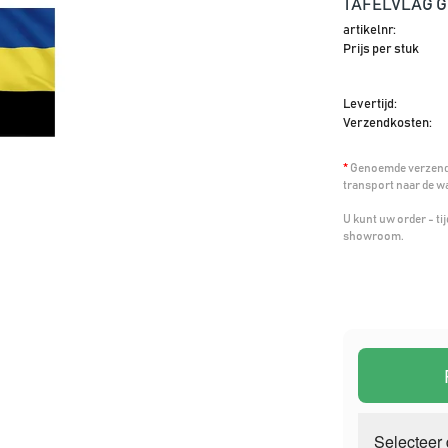
TAFELVLAG 
artikelnr:
Prijs per stuk
Levertijd:
Verzendkosten:
*
Genoemde verzendk
transport naar de w
U kunt uw order - t
showroom.
Selecteer 