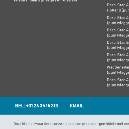
Tafelstandaard (mastjes en voetjes)
Dorp, Stad &
Holland (pu
Dorp, Stad &
(punt)vlagg
Dorp, Stad &
(punt)vlagg
Dorp, Stad &
(punt)vlagg
Dorp, Stad &
(punt)vlagg
Waddeneilan
(punt)vlagg
Dorp, Stad &
(punt)vlagg
BEL: +31 26 35 15 313
EMAIL
Onze klanten waarderen onze diensten en producten gemiddeld met ee