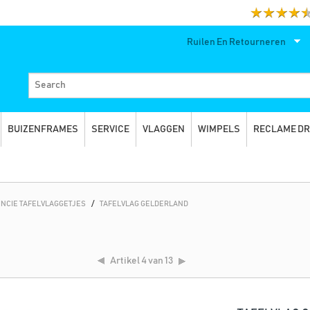
Ruilen En Retourneren
BUIZENFRAMES
SERVICE
VLAGGEN
WIMPELS
RECLAME D
INCIE TAFELVLAGGETJES
/
TAFELVLAG GELDERLAND
Artikel
4 van 13