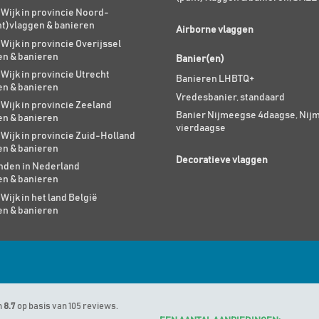
 Wijk in provincie Noord-
nt)vlaggen & banieren
Airborne vlaggen
 Wijk in provincie Overijssel
en & banieren
Banier(en)
 Wijk in provincie Utrecht
Banieren LHBTQ+
en & banieren
Vredesbanier, standaard
 Wijk in provincie Zeeland
Banier Nijmeegse 4daagse, Nij
en & banieren
vierdaagse
 Wijk in provincie Zuid-Holland
en & banieren
Decoratieve vlaggen
den in Nederland
en & banieren
 Wijk in het land België
en & banieren
n
8.7
op basis van 105 reviews.