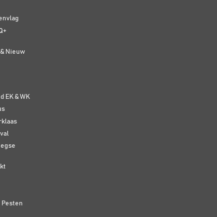
senvlag
Q+
t & Nieuw
e
nd EK & WK
us
rklaas
val
eegse
kt
n Pesten