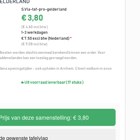
GELDERLAND
S.Vla-taf-pro-gelderland
€ 3,80
(€ 4,60 incl btw )
1-3 werkdagen
€ 7,50 excl btw (Nederland)
*
(€ 9,08 incl btw)
osten worden slechts eenmaal berekend binnen een order. Voor
addeneilanden kan een toeslag gevraagd worden.
ijdens openingstijden - ook ophalen in Arnhem. U bent welkom in onze
Uit voorraad leverbaar
( 17 stuks )
Prijs van deze samenstelling:
€ 3,80
de gewenste tafelvlag