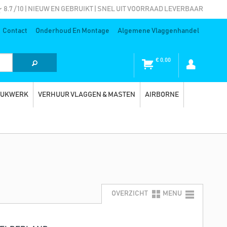
8.7 / 10 | NIEUW EN GEBRUIKT | SNEL UIT VOORRAAD LEVERBAAR
Contact
Onderhoud En Montage
Algemene Vlaggenhandel
€
0,00
RUKWERK
VERHUUR VLAGGEN & MASTEN
AIRBORNE
OVERZICHT
MENU