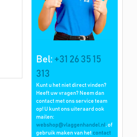
Bel:
+31 26 35 15
313
Kunt u het niet direct vinden?
Heeft uw vragen? Neem dan
contact met ons service team
op! U kunt ons uiteraard ook
mailen:
webshop@vlaggenhandel.nl
, of
gebruik maken van het
contact