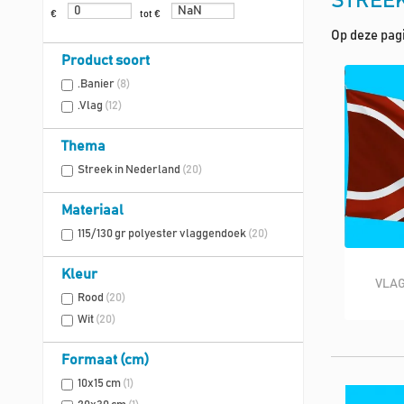
STREEK
€
tot €
Op deze pagi
Product soort
.Banier
(8)
.Vlag
(12)
Thema
Streek in Nederland
(20)
Materiaal
115/130 gr polyester vlaggendoek
(20)
Kleur
VLAG
Rood
(20)
Wit
(20)
Formaat (cm)
10x15 cm
(1)