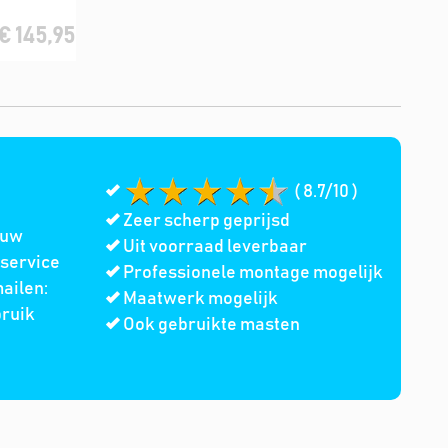
€ 145,95
( 8.7/10 )
Zeer scherp geprijsd
 uw
Uit voorraad leverbaar
service
Professionele montage mogelijk
ailen:
Maatwerk mogelijk
bruik
Ook gebruikte masten