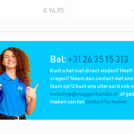
€ 94,95
Bel:
+31 26 35 15 313
Kunt u het niet direct vinden? Heeft
vragen? Neem dan contact met ons 
team op! U kunt ons uiteraard ook m
webshop@vlaggenhandel.nl
, of ge
maken van het
contact formulier.