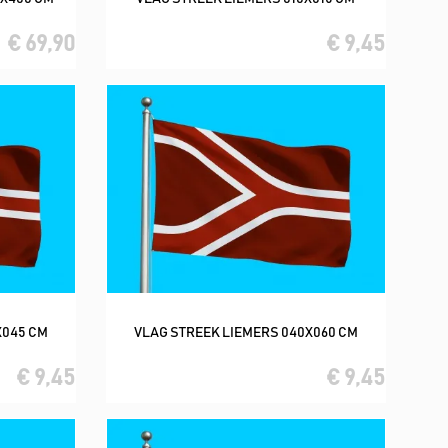
In winkelwagen
€ 69,90
€ 9,45
X045 CM
VLAG STREEK LIEMERS 040X060 CM
In winkelwagen
€ 9,45
€ 9,45