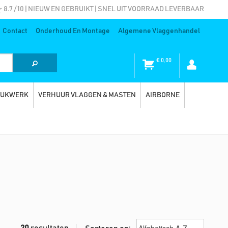
8.7 / 10 | NIEUW EN GEBRUIKT | SNEL UIT VOORRAAD LEVERBAAR
Contact
Onderhoud En Montage
Algemene Vlaggenhandel
€
0,00
RUKWERK
VERHUUR VLAGGEN & MASTEN
AIRBORNE
20
resultaten