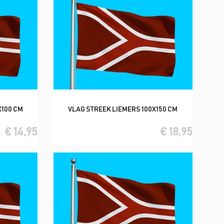
X100 CM
VLAG STREEK LIEMERS 100X150 CM
In winkelwagen
€ 14,95
€ 18,95