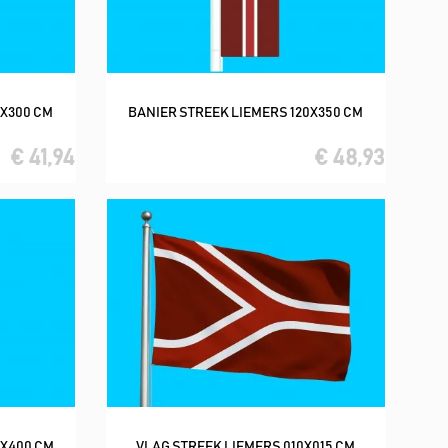
0X300 CM
BANIER STREEK LIEMERS 120X350 CM
In winkelwagen
€ 41,94
€ 48,93
0X400 CM
VLAG STREEK LIEMERS 010X015 CM