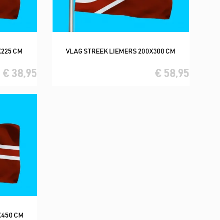
X225 CM
VLAG STREEK LIEMERS 200X300 CM
In winkelwagen
€ 38,95
€ 58,95
X450 CM