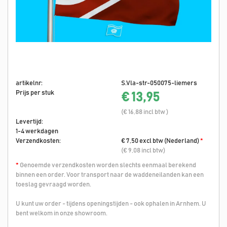
artikelnr:
S.Vla-str-050075-liemers
Prijs per stuk
€ 13,95
(€ 16,88 incl btw )
Levertijd:
1-4 werkdagen
Verzendkosten:
€ 7,50 excl btw (Nederland)
*
(€ 9,08 incl btw)
*
Genoemde verzendkosten worden slechts eenmaal berekend
binnen een order. Voor transport naar de waddeneilanden kan een
toeslag gevraagd worden.
U kunt uw order - tijdens openingstijden - ook ophalen in Arnhem. U
bent welkom in onze showroom.