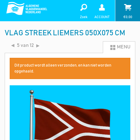
Zoek
ACCOUNT
€
0,00
VLAG STREEK LIEMERS 050X075 CM
5 van 12
MENU
Dit product wordt alleen verzonden, en kan niet worden
opgehaald.