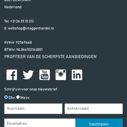
6827 BX
Arnhem
Nederland
Tel:
+31 26 35 15 313
E:
webshop@vlaggenhandel.nl
KVKnr: 92569668
BTWnr:
NL866102164B01
PROFITEER VAN DE SCHERPSTE AANBIEDINGEN
Schrijf u in voor onze nieuwsbrief.
Dhr.
Mevr.