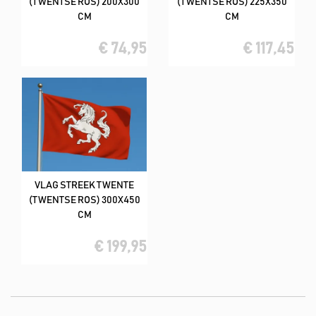
(TWENTSE ROS) 200X300
(TWENTSE ROS) 225X350
CM
CM
€ 74,95
€ 117,45
VLAG STREEK TWENTE
(TWENTSE ROS) 300X450
CM
€ 199,95