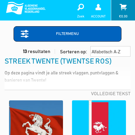
Zoek
ACCOUNT
€
0,00
FILTERMENU
13
resultaten
Sorteren op:
STREEK TWENTE (TWENTSE ROS)
Op deze pagina vindt je alle streek vlaggen, puntvlaggen &
banieren van Twente!
VOLLEDIGE TEKST