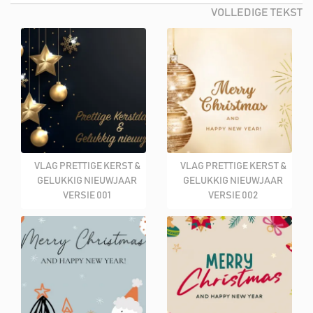
VOLLEDIGE TEKST
maximaal 3 tot 4 werkdagen. Staat jouw gewenste
(punt)vlag en/of banier er niet tussen of wil je juist een niet
standaard formaat wat niet op de webshop staat? Neem
dan gerust even contact op met een van onze
medewerkers. En dan zullen wij ervoor zorgen dat het
formaat of variant erbij komen te staan in onze webshop!
Tevens hebben wij ook een een ruime voorraad van wimpels,
vlaggenmasten, vlaggenstokken, grondbevestigingen, frames
VLAG PRETTIGE KERST &
VLAG PRETTIGE KERST &
en nog meer. Zie op onze website voor welke producten wij
GELUKKIG NIEUWJAAR
GELUKKIG NIEUWJAAR
allemaal hebben.
VERSIE 001
VERSIE 002
Bij de Algemene Vlaggenhandel Nederland koop je hoge
kwaliteit vlaggen tegen een kleine en scherpe prijs. En vaak
hebben wij ook de laagste prijzen van heel Nederland. De
meeste vlaggen leveren wij direct uit eigen voorraad, je hebt het
hierdoor dus snel in huis.