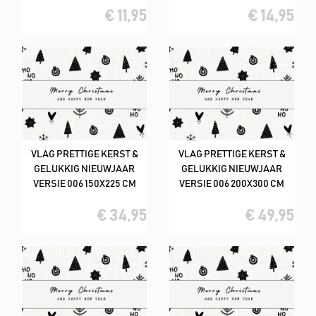
€ 11,95
€ 14,95
VLAG PRETTIGE KERST &
VLAG PRETTIGE KERST &
GELUKKIG NIEUWJAAR
GELUKKIG NIEUWJAAR
VERSIE 006 150X225 CM
VERSIE 006 200X300 CM
€ 34,95
€ 49,95