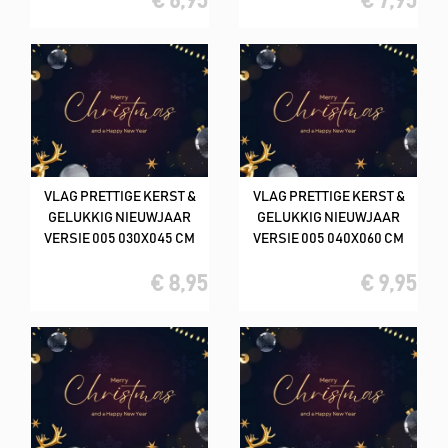
€ 6,95
€ 7,95
VLAG PRETTIGE KERST &
VLAG PRETTIGE KERST &
GELUKKIG NIEUWJAAR
GELUKKIG NIEUWJAAR
VERSIE 005 030X045 CM
VERSIE 005 040X060 CM
€ 8,95
€ 9,95