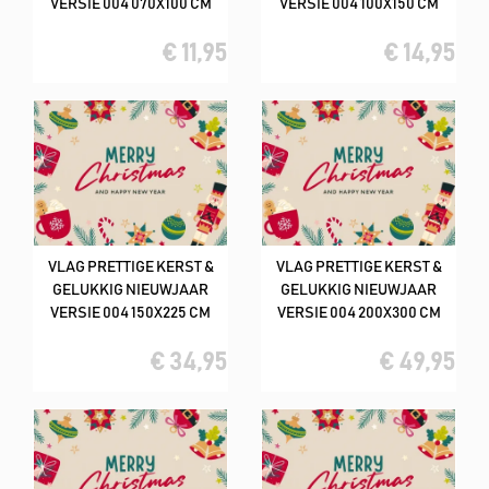
VERSIE 004 070X100 CM
VERSIE 004 100X150 CM
€ 11,95
€ 14,95
VLAG PRETTIGE KERST &
VLAG PRETTIGE KERST &
GELUKKIG NIEUWJAAR
GELUKKIG NIEUWJAAR
VERSIE 004 150X225 CM
VERSIE 004 200X300 CM
€ 34,95
€ 49,95