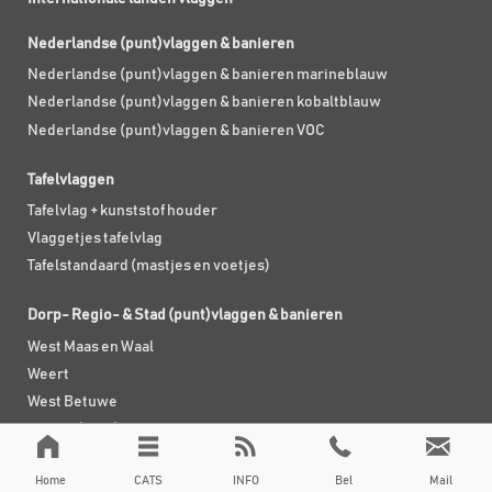
Nederlandse (punt)vlaggen & banieren
Nederlandse (punt)vlaggen & banieren marineblauw
Nederlandse (punt)vlaggen & banieren kobaltblauw
Nederlandse (punt)vlaggen & banieren VOC
Tafelvlaggen
Tafelvlag + kunststof houder
Vlaggetjes tafelvlag
Tafelstandaard (mastjes en voetjes)
Dorp- Regio- & Stad (punt)vlaggen & banieren
West Maas en Waal
Weert
West Betuwe
Streek (punt)vlaggen & Banieren
Dorp, Stad & Wijk in provincie Drenthe (punt)vlaggen & banieren
Home
CATS
INFO
Bel
Mail
Dorp, Stad & Wijk in provincie Flevoland (punt)vlaggen &