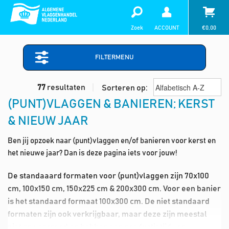
Zoek
ACCOUNT
€
0,00
FILTERMENU
77
resultaten
Sorteren op:
(PUNT)VLAGGEN & BANIEREN; KERST
& NIEUW JAAR
Ben jij opzoek naar (punt)vlaggen en/of banieren voor kerst en
het nieuwe jaar? Dan is deze pagina iets voor jouw!
De standaaard formaten voor (punt)vlaggen zijn 70x100
cm, 100x150 cm, 150x225 cm & 200x300 cm. Voor een banier
is het standaard formaat 100x300 cm. De niet standaard
formaten zijn ook verkrijgbaar, maar deze zijn meestal
niet op voorraad en hebben een productietijd van