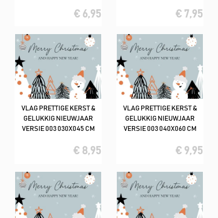
€ 6,95
€ 7,95
VLAG PRETTIGE KERST &
VLAG PRETTIGE KERST &
GELUKKIG NIEUWJAAR
GELUKKIG NIEUWJAAR
VERSIE 003 030X045 CM
VERSIE 003 040X060 CM
€ 8,95
€ 9,95