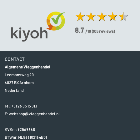
8.7
/ 10
(
105
reviews)
CONTACT
Algemene Vlaggenhandel
Leemansweg 20
6827 BX
Arnhem
Nederland
Tel:
+31 26 35 15 313
E:
webshop@vlaggenhandel.nl
KVKnr: 92569668
BTWnr:
NL866102164B01