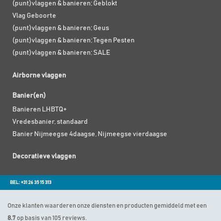
(punt)vlaggen & banieren; Geblokt
Vlag Geboorte
(punt)vlaggen & banieren; Geus
(punt)vlaggen & banieren; Tegen Pesten
(punt)vlaggen & banieren; SALE
Airborne vlaggen
Banier(en)
Banieren LHBTQ+
Vredesbanier, standaard
Banier Nijmeegse 4daagse, Nijmeegse vierdaagse
Decoratieve vlaggen
BEL: +31 26 35 15 313
Onze klanten waarderen onze diensten en producten gemiddeld met een
8.7
op basis van 105 reviews.