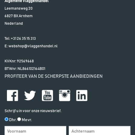
Algemene Vlaggenhandel
Leemansweg 20
6827 BX
Arnhem
Nederland
Tel:
+31 26 35 15 313
E:
webshop@vlaggenhandel.nl
KVKnr: 92569668
BTWnr:
NL866102164B01
PROFITEER VAN DE SCHERPSTE AANBIEDINGEN
Schrijf u in voor onze nieuwsbrief.
Dhr.
Mevr.