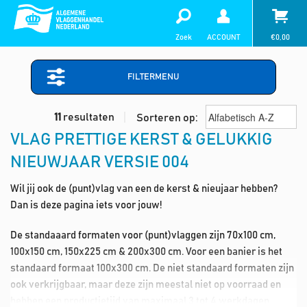
Zoek
ACCOUNT
€
0,00
FILTERMENU
11
resultaten
Sorteren op:
VLAG PRETTIGE KERST & GELUKKIG
NIEUWJAAR VERSIE 004
Wil jij ook de (punt)vlag van een de kerst & nieujaar hebben?
Dan is deze pagina iets voor jouw!
De standaaard formaten voor (punt)vlaggen zijn 70x100 cm,
100x150 cm, 150x225 cm & 200x300 cm. Voor een banier is het
standaard formaat 100x300 cm. De niet standaard formaten zijn
ook verkrijgbaar, maar deze zijn meestal niet op voorraad en
hebben een productietijd van maximaal 3 tot 4 werkdagen.