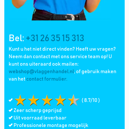
Bel:
+31 26 35 15 313
Kunt u het niet direct vinden? Heeft uw vragen?
Neem dan contact met ons service team op! U
kunt ons uiteraard ook mailen:
webshop@vlaggenhandel.nl
, of gebruik maken
van het
contact formulier.
( 8.7/10 )
Zeer scherp geprijsd
Uit voorraad leverbaar
Professionele montage mogelijk