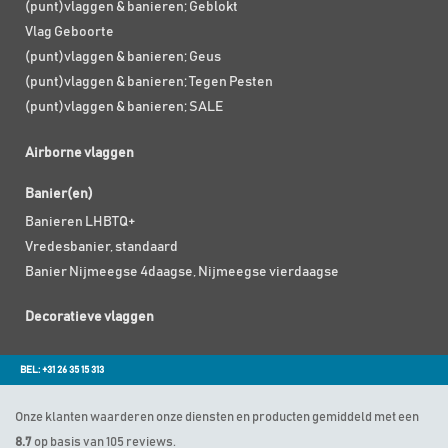
(punt)vlaggen & banieren; Geblokt
Vlag Geboorte
(punt)vlaggen & banieren; Geus
(punt)vlaggen & banieren; Tegen Pesten
(punt)vlaggen & banieren; SALE
Airborne vlaggen
Banier(en)
Banieren LHBTQ+
Vredesbanier, standaard
Banier Nijmeegse 4daagse, Nijmeegse vierdaagse
Decoratieve vlaggen
BEL: +31 26 35 15 313
Onze klanten waarderen onze diensten en producten gemiddeld met een
8.7
op basis van 105 reviews.