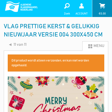
Zoek
ACCOUNT
€
0,00
VLAG PRETTIGE KERST & GELUKKIG
NIEUWJAAR VERSIE 004 300X450 CM
11 van 11
MENU
Dit product wordt alleen verzonden, en kan niet worden
opgehaald.