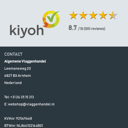
8.7
/ 10
(
105
reviews)
CONTACT
Algemene Vlaggenhandel
Leemansweg 20
6827 BX
Arnhem
Nederland
Tel:
+31 26 35 15 313
E:
webshop@vlaggenhandel.nl
KVKnr: 92569668
BTWnr:
NL866102164B01