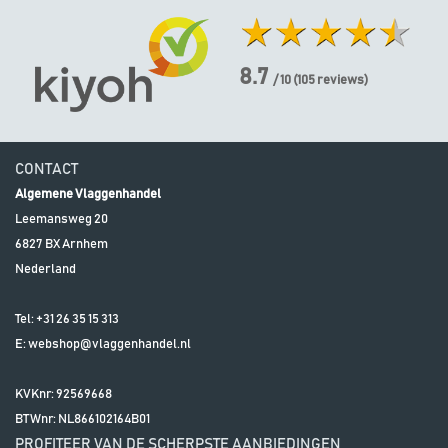
8.7
/ 10
(
105
reviews)
CONTACT
Algemene Vlaggenhandel
Leemansweg 20
6827 BX
Arnhem
Nederland
Tel:
+31 26 35 15 313
E:
webshop@vlaggenhandel.nl
KVKnr: 92569668
BTWnr:
NL866102164B01
PROFITEER VAN DE SCHERPSTE AANBIEDINGEN