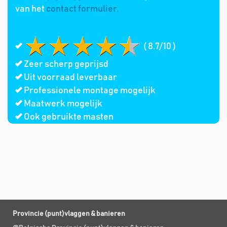
van het
contact formulier.
( 8.7/10 )
Zeer scherp geprijsd
Uit voorraad leverbaar
Professionele montage mogelijk
Maatwerk mogelijk
Ook gebruikte masten
Provincie (punt)vlaggen & banieren