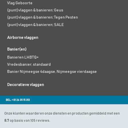
Vlag Geboorte
(punt)vlaggen & banieren; Geus
(punt)vlaggen & banieren; Tegen Pesten
(punt)vlaggen & banieren; SALE
Airborne vlaggen
Banier(en)
Banieren LHBTQ+
Vredesbanier, standaard
Banier Nijmeegse 4daagse, Nijmeegse vierdaagse
Decoratieve vlaggen
BEL: +31 26 35 15 313
Onze klanten waarderen onze diensten en producten gemiddeld met een
8.7
op basis van 105 reviews.