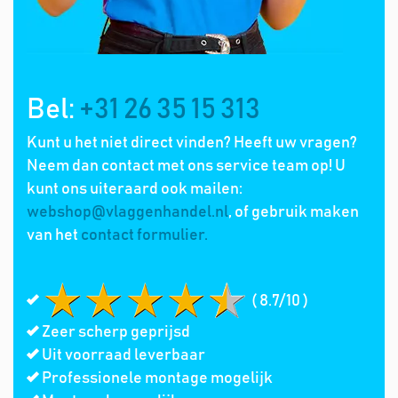
Bel:
+31 26 35 15 313
Kunt u het niet direct vinden? Heeft uw vragen?
Neem dan contact met ons service team op! U
kunt ons uiteraard ook mailen:
webshop@vlaggenhandel.nl
, of gebruik maken
van het
contact formulier.
( 8.7/10 )
Zeer scherp geprijsd
Uit voorraad leverbaar
Professionele montage mogelijk