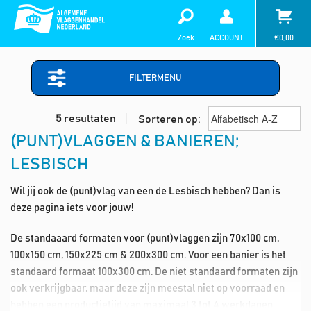
Zoek
ACCOUNT
€
0,00
FILTERMENU
5
resultaten
Sorteren op:
(PUNT)VLAGGEN & BANIEREN;
LESBISCH
Wil jij ook de (punt)vlag van een de Lesbisch hebben? Dan is
deze pagina iets voor jouw!
De standaaard formaten voor (punt)vlaggen zijn 70x100 cm,
100x150 cm, 150x225 cm & 200x300 cm. Voor een banier is het
standaard formaat 100x300 cm. De niet standaard formaten zijn
ook verkrijgbaar, maar deze zijn meestal niet op voorraad en
hebben een productietijd van maximaal 3 tot 4 werkdagen.