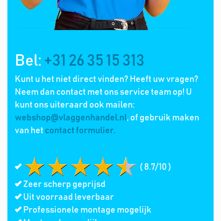
Bel:
+31 26 35 15 313
Kunt u het niet direct vinden? Heeft uw vragen?
Neem dan contact met ons service team op! U
kunt ons uiteraard ook mailen:
webshop@vlaggenhandel.nl
, of gebruik maken
van het
contact formulier.
( 8.7/10 )
Zeer scherp geprijsd
Uit voorraad leverbaar
Professionele montage mogelijk