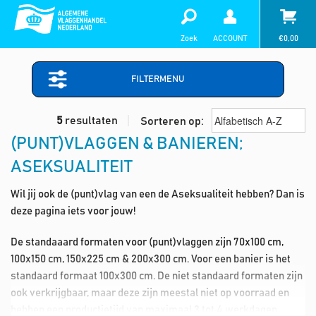
Zoek
ACCOUNT
€
0,00
FILTERMENU
5
resultaten
Sorteren op:
(PUNT)VLAGGEN & BANIEREN;
ASEKSUALITEIT
Wil jij ook de (punt)vlag van een de Aseksualiteit hebben? Dan is
deze pagina iets voor jouw!
De standaaard formaten voor (punt)vlaggen zijn 70x100 cm,
100x150 cm, 150x225 cm & 200x300 cm. Voor een banier is het
standaard formaat 100x300 cm. De niet standaard formaten zijn
ook verkrijgbaar, maar deze zijn meestal niet op voorraad en
hebben een productietijd van maximaal 3 tot 4 werkdagen.