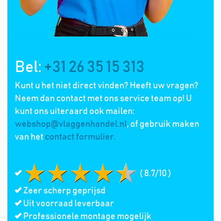
Bel:
+31 26 35 15 313
Kunt u het niet direct vinden? Heeft uw vragen?
Neem dan contact met ons service team op! U
kunt ons uiteraard ook mailen:
webshop@vlaggenhandel.nl
, of gebruik maken
van het
contact formulier.
( 8.7/10 )
Zeer scherp geprijsd
Uit voorraad leverbaar
Professionele montage mogelijk