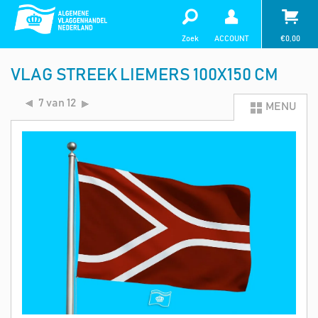
Zoek
ACCOUNT
€
0,00
VLAG STREEK LIEMERS 100X150 CM
7 van 12
MENU