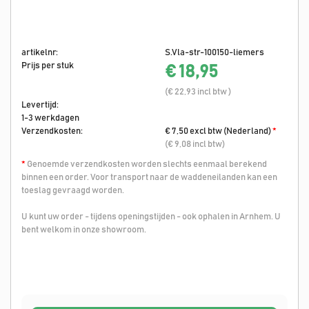
artikelnr:
S.Vla-str-100150-liemers
Prijs per stuk
€ 18,95
(€ 22,93 incl btw )
Levertijd:
1-3 werkdagen
Verzendkosten:
€ 7,50 excl btw (Nederland)
*
(€ 9,08 incl btw)
*
Genoemde verzendkosten worden slechts eenmaal berekend
binnen een order. Voor transport naar de waddeneilanden kan een
toeslag gevraagd worden.
U kunt uw order - tijdens openingstijden - ook ophalen in Arnhem. U
bent welkom in onze showroom.