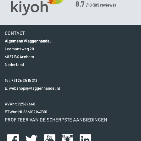
8.7
/ 10
(
105
reviews)
CONTACT
Algemene Vlaggenhandel
Leemansweg 20
6827 BX
Arnhem
Nederland
Tel:
+31 26 35 15 313
E:
webshop@vlaggenhandel.nl
KVKnr: 92569668
BTWnr:
NL866102164B01
PROFITEER VAN DE SCHERPSTE AANBIEDINGEN