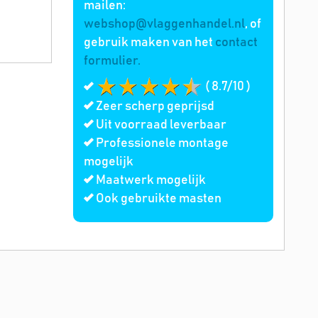
mailen:
webshop@vlaggenhandel.nl
, of
gebruik maken van het
contact
formulier.
( 8.7/10 )
Zeer scherp geprijsd
Uit voorraad leverbaar
Professionele montage
mogelijk
Maatwerk mogelijk
Ook gebruikte masten