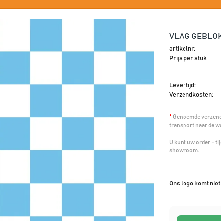
VLAG GEBLOK
artikelnr:
Prijs per stuk
Levertijd:
Verzendkosten:
*
Genoemde verzendk
transport naar de w
U kunt uw order - t
showroom.
Ons logo komt niet 