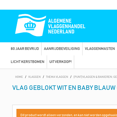
80 JAAR BEVRIJD
AANRIJDBEVEILIGING
VLAGGENMASTEN
LICHT KERSTBOMEN
UITVERKOOP!
HOME
/
VLAGGEN
/
THEMA VLAGGEN
/
(PUNT)VLAGGEN & BANIEREN; G
VLAG GEBLOKT WIT EN BABY BLAUW 
Dit product wordt alleen verzonden, en kan niet worden opgehaald