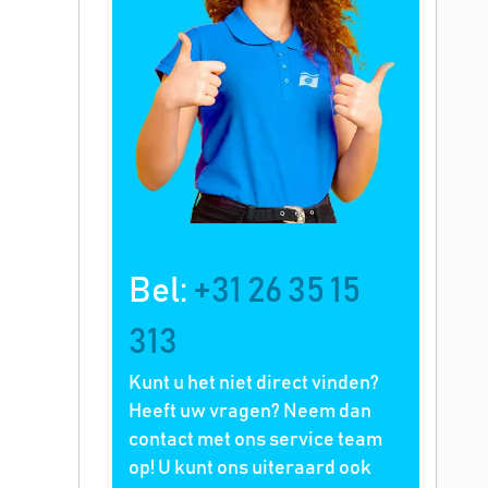
Bel:
+31 26 35 15
313
Kunt u het niet direct vinden?
Heeft uw vragen? Neem dan
contact met ons service team
op! U kunt ons uiteraard ook