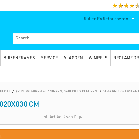
Ruilen En Retourneren
BUIZENFRAMES
SERVICE
VLAGGEN
WIMPELS
RECLAME D
EBLOKT
/
(PUNT)VLAGGEN & BANIEREN; GEBLOKT, 2 KLEUREN
/
VLAG GEBLOKT WIT EN
020X030 CM
Artikel
2 van 11
.