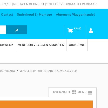
8.7 / 10 | NIEUW EN GEBRUIKT | SNEL UIT VOORRAAD LEVERBAAR
Contact
Onderhoud En Montage
Algemene Vlaggenhandel
€
0,00
RUKWERK
VERHUUR VLAGGEN & MASTEN
AIRBORNE
 BABY BLAUW
/
VLAG GEBLOKT WIT EN BABY BLAUW 020X030 CM
OVERZICHT
MENU