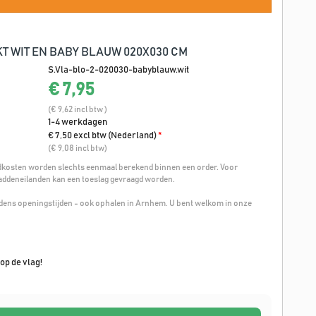
T WIT EN BABY BLAUW 020X030 CM
S.Vla-blo-2-020030-babyblauw.wit
€ 7,95
(€ 9,62 incl btw )
1-4 werkdagen
€ 7,50 excl btw (Nederland)
*
(€ 9,08 incl btw)
osten worden slechts eenmaal berekend binnen een order. Voor
addeneilanden kan een toeslag gevraagd worden.
ijdens openingstijden - ook ophalen in Arnhem. U bent welkom in onze
op de vlag!