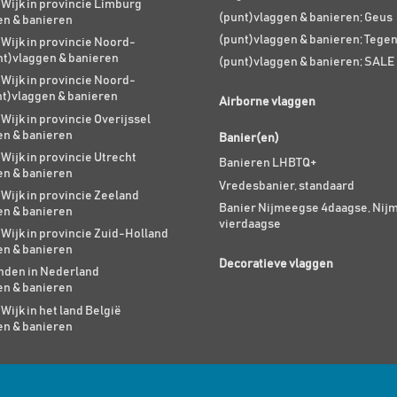
 Wijk in provincie Limburg
(punt)vlaggen & banieren; Geus
en & banieren
(punt)vlaggen & banieren; Tege
 Wijk in provincie Noord-
nt)vlaggen & banieren
(punt)vlaggen & banieren; SALE
 Wijk in provincie Noord-
nt)vlaggen & banieren
Airborne vlaggen
 Wijk in provincie Overijssel
en & banieren
Banier(en)
 Wijk in provincie Utrecht
Banieren LHBTQ+
en & banieren
Vredesbanier, standaard
 Wijk in provincie Zeeland
Banier Nijmeegse 4daagse, Nij
en & banieren
vierdaagse
 Wijk in provincie Zuid-Holland
en & banieren
Decoratieve vlaggen
den in Nederland
en & banieren
 Wijk in het land België
en & banieren