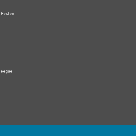
n Pesten
meegse