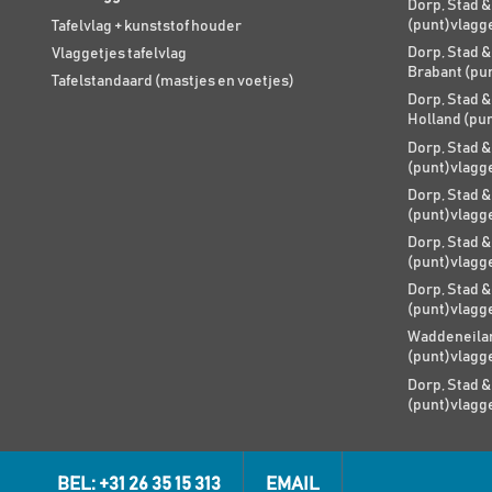
Dorp, Stad &
(punt)vlagg
Tafelvlag + kunststof houder
Dorp, Stad &
Vlaggetjes tafelvlag
Brabant (pu
Tafelstandaard (mastjes en voetjes)
Dorp, Stad &
Holland (pu
Dorp, Stad &
(punt)vlagg
Dorp, Stad &
(punt)vlagg
Dorp, Stad &
(punt)vlagg
Dorp, Stad &
(punt)vlagg
Waddeneilan
(punt)vlagg
Dorp, Stad &
(punt)vlagg
BEL: +31 26 35 15 313
EMAIL