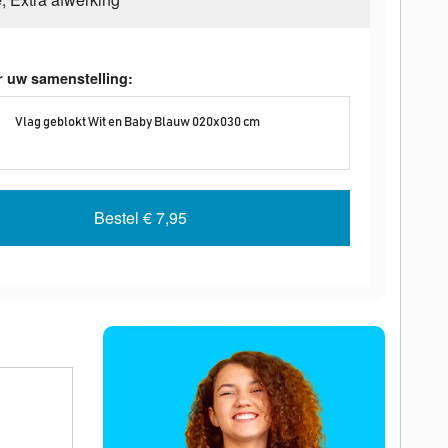
r uw samenstelling:
Vlag geblokt Wit en Baby Blauw 020x030 cm
Bestel
€ 7,95