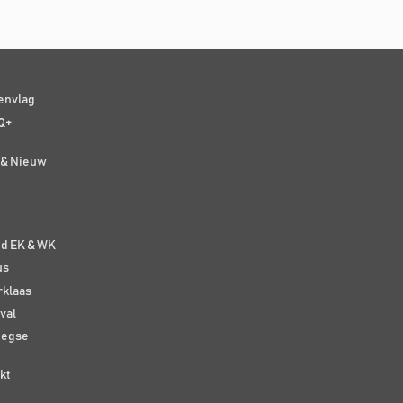
senvlag
Q+
t & Nieuw
e
nd EK & WK
us
rklaas
val
eegse
kt