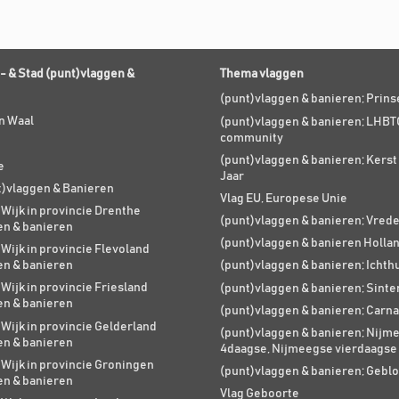
- & Stad (punt)vlaggen &
Thema vlaggen
(punt)vlaggen & banieren; Prin
n Waal
(punt)vlaggen & banieren; LHBT
community
(punt)vlaggen & banieren; Kers
e
Jaar
t)vlaggen & Banieren
Vlag EU, Europese Unie
 Wijk in provincie Drenthe
(punt)vlaggen & banieren; Vred
en & banieren
(punt)vlaggen & banieren Holla
 Wijk in provincie Flevoland
en & banieren
(punt)vlaggen & banieren; Ichth
 Wijk in provincie Friesland
(punt)vlaggen & banieren; Sinte
en & banieren
(punt)vlaggen & banieren; Carna
 Wijk in provincie Gelderland
(punt)vlaggen & banieren; Nijm
en & banieren
4daagse, Nijmeegse vierdaagse
 Wijk in provincie Groningen
(punt)vlaggen & banieren; Geblo
en & banieren
Vlag Geboorte