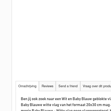
Omschrijving
Reviews
Send a friend
Vraag over dit prod
Ben jij ook zoek naar een Wit en Baby Blauw geblokte 
Baby Blauwe witte vlag van het formaat 20x30 cm mag a
mooie Baby Blauwe - Witte vlag geen vlaggenprotocol. H