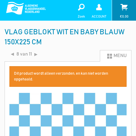
Zoek
ACCOUNT
€
0,00
VLAG GEBLOKT WIT EN BABY BLAUW
150X225 CM
8 van 11
MENU
Dit product wordt alleen verzonden, en kan niet worden
opgehaald.