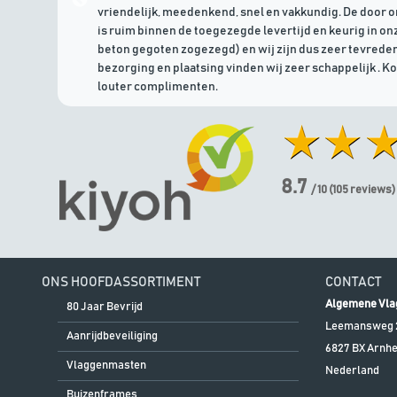
vriendelijk, meedenkend, snel en vakkundig. De door 
is ruim binnen de toegezegde levertijd en keurig in onz
beton gegoten zogezegd) en wij zijn dus zeer tevreden
bezorging en plaatsing vinden wij zeer schappelijk . K
louter complimenten.
8.7
/ 10
(
105
reviews)
ONS HOOFDASSORTIMENT
CONTACT
Algemene Vla
80 Jaar Bevrijd
Leemansweg 
Aanrijdbeveiliging
6827 BX
Arnh
Vlaggenmasten
Nederland
Buizenframes