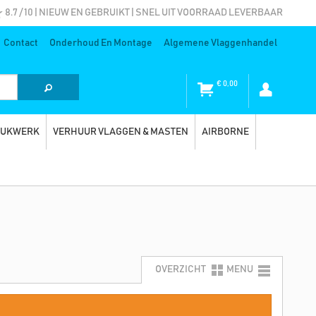
8.7 / 10 | NIEUW EN GEBRUIKT | SNEL UIT VOORRAAD LEVERBAAR
Contact
Onderhoud En Montage
Algemene Vlaggenhandel
€
0,00
RUKWERK
VERHUUR VLAGGEN & MASTEN
AIRBORNE
OVERZICHT
MENU