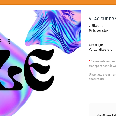
VLAG SUPER 
artikelnr:
Prijs per stuk
Levertijd:
Verzendkosten:
*
Genoemde verzendk
transport naar de w
U kunt uw order - t
showroom.
Vlag Super Sa