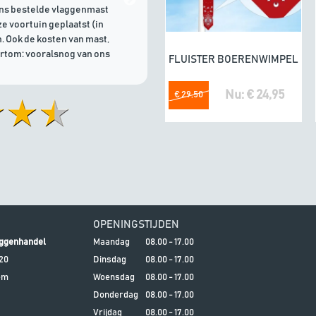
ons bestelde vlaggenmast
e voortuin geplaatst (in
. Ook de kosten van mast,
ortom: vooralsnog van ons
FLUISTER BOERENWIMPEL
In winkelwagen
Nu: € 24,95
€ 29,50
OPENINGSTIJDEN
ggenhandel
Maandag
08.00 - 17.00
20
Dinsdag
08.00 - 17.00
em
Woensdag
08.00 - 17.00
Donderdag
08.00 - 17.00
Vrijdag
08.00 - 17.00