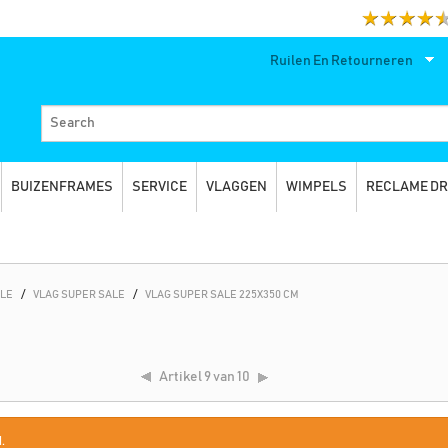
Ruilen En Retourneren
BUIZENFRAMES
SERVICE
VLAGGEN
WIMPELS
RECLAME D
ALE
/
VLAG SUPER SALE
/
VLAG SUPER SALE 225X350 CM
Artikel
9 van 10
.