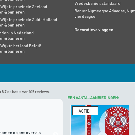
Vredesbanier, standaard
 Wijk in provincie Zeeland
Banier Nijmeegse 4daagse, Nij
en & banieren
vierdaagse
 Wijk in provincie Zuid-Holland
en & banieren
Decoratieve vlaggen
den in Nederland
en & banieren
 Wijk in het land België
en & banieren
n
8.7
op basis van 105 reviews.
EEN AANTAL AANBIEDINGEN:
Marinus
geeft Algemene Vlagg
komen op ons over als
21/07/2026 | Goede communicati