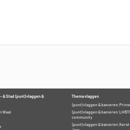
- & Stad (punt)vlaggen &
Thema vlaggen
(punt)vlaggen & banieren; Prin
n Waal
(punt)vlaggen & banieren; LHBT
community
(punt)vlaggen & banieren; Kers
e
Jaar