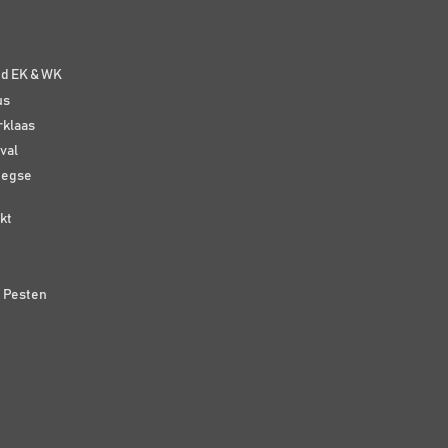
e
nd EK & WK
us
rklaas
val
eegse
kt
n Pesten