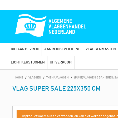
80 JAAR BEVRIJD
AANRIJDBEVEILIGING
VLAGGENMASTEN
LICHT KERSTBOMEN
UITVERKOOP!
HOME
/
VLAGGEN
/
THEMA VLAGGEN
/
(PUNT)VLAGGEN & BANIEREN; S
VLAG SUPER SALE 225X350 CM
Dit product wordt alleen verzonden, en kan niet worden opgehaald