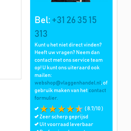
Bel:
+31 26 35 15
313
Kunt u het niet direct vinden?
Heeft uw vragen? Neem dan
contact met ons service team
op! U kunt ons uiteraard ook
mailen:
webshop@vlaggenhandel.nl
, of
gebruik maken van het
contact
formulier.
( 8.7/10 )
Zeer scherp geprijsd
Uit voorraad leverbaar