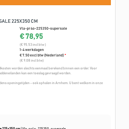
SALE 225X350 CM
Vla-pr4o-225350-supersale
€ 78,95
(€ 95,53 incl btw )
1-4 werkdagen
€ 7,50 excl btw (Nederland)
*
(€ 9,08 incl btw)
osten worden slechts eenmaal berekend binnen een order. Voor
addeneilanden kan een toeslag gevraagd worden.
ijdens openingstijden - ook ophalen in Arnhem. U bent welkom in onze
le 225x350 cm
|
Vla-pr4o-225350-supersale