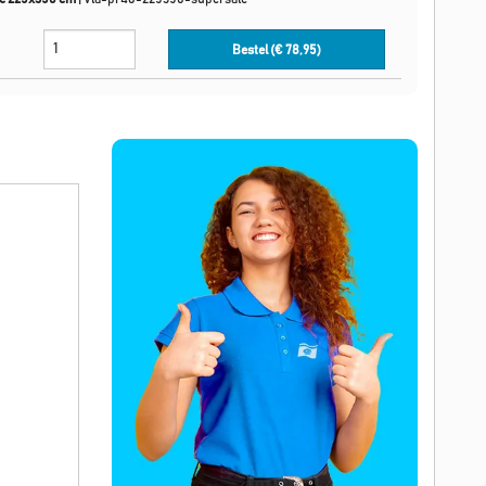
Bestel (€
78,95
)