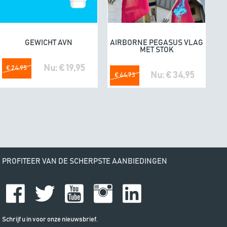
omdat he
GEWICHT AVN
AIRBORNE PEGASUS VLAG
In winkelwagen
In winkelwagen
MET STOK
Nu: € 19,95
€ 24,95
Nu: € 34,95
€ 44,73
PROFITEER VAN DE SCHERPSTE AANBIEDINGEN
Schrijf u in voor onze nieuwsbrief.