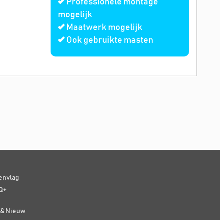
Professionele montage
mogelijk
Maatwerk mogelijk
Ook gebruikte masten
senvlag
Q+
t & Nieuw