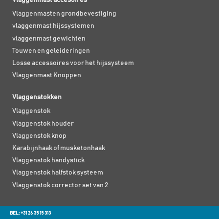
Vlaggenmasten grondbevestiging
vlaggenmast hijssystemen
vlaggenmast gewichten
Touwen en geleideringen
Losse accessoires voor het hijssysteem
Vlaggenmast Knoppen
Vlaggenstokken
Vlaggenstok
Vlaggenstok houder
Vlaggenstok knop
Karabijnhaak of musketonhaak
Vlaggenstok handystick
Vlaggenstok halfstok systeem
Vlaggenstok corrector set van 2
BEL: +31 26 35 15 313