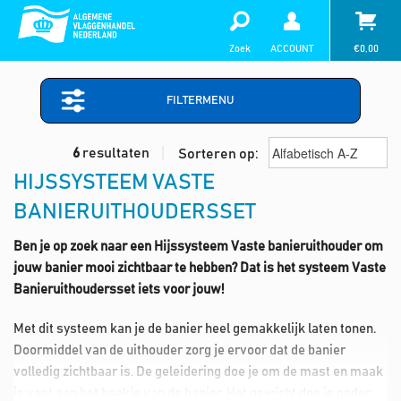
Zoek
ACCOUNT
€
0,00
FILTERMENU
6
resultaten
Sorteren op:
HIJSSYSTEEM VASTE
BANIERUITHOUDERSSET
Ben je op zoek naar een Hijssysteem Vaste banieruithouder om
jouw banier mooi zichtbaar te hebben? Dat is het systeem Vaste
Banieruithoudersset iets voor jouw!
Met dit systeem kan je de banier heel gemakkelijk laten tonen.
Doormiddel van de uithouder zorg je ervoor dat de banier
volledig zichtbaar is. De geleidering doe je om de mast en maak
je vast aan het haakje van de banier. Het gewicht doe je onder