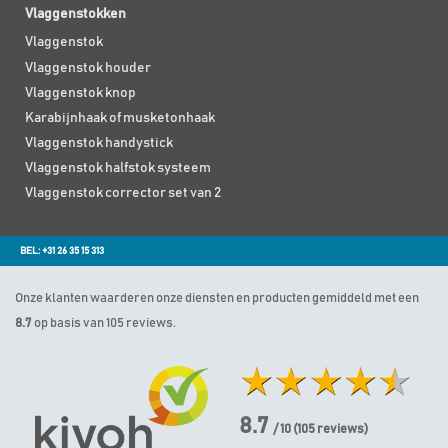
Vlaggenstokken
Vlaggenstok
Vlaggenstok houder
Vlaggenstok knop
Karabijnhaak of musketonhaak
Vlaggenstok handystick
Vlaggenstok halfstok systeem
Vlaggenstok corrector set van 2
BEL: +31 26 35 15 313
Onze klanten waarderen onze diensten en producten gemiddeld met een
8.7
op basis van 105 reviews.
8.7
/ 10
(
105
reviews)