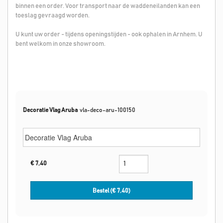
binnen een order. Voor transport naar de waddeneilanden kan een
toeslag gevraagd worden.
U kunt uw order - tijdens openingstijden - ook ophalen in Arnhem. U
bent welkom in onze showroom.
Decoratie Vlag Aruba
vla-deco-aru-100150
€
7,40
Bestel (€
7,40
)