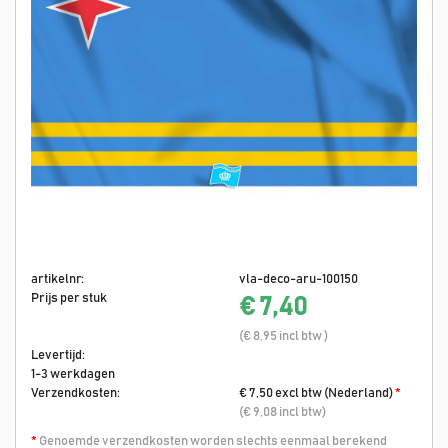
artikelnr:
vla-deco-aru-100150
Prijs per stuk
€ 7,40
(€ 8,95 incl btw )
Levertijd:
1-3 werkdagen
Verzendkosten:
€ 7,50 excl btw (Nederland)
*
(€ 9,08 incl btw)
*
Genoemde verzendkosten worden slechts eenmaal berekend