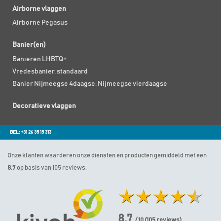
Airborne vlaggen
Airborne Pegasus
Banier(en)
Banieren LHBTQ+
Vredesbanier, standaard
Banier Nijmeegse 4daagse, Nijmeegse vierdaagse
Decoratieve vlaggen
BEL: +31 26 35 15 313
Onze klanten waarderen onze diensten en producten gemiddeld met een
8.7
op basis van 105 reviews.
8.7
/ 10
(
105
reviews)