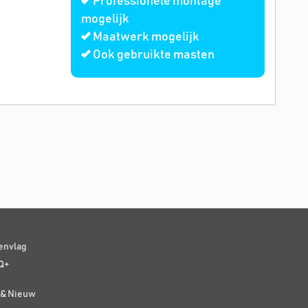
Professionele montage
mogelijk
Maatwerk mogelijk
Ook gebruikte masten
senvlag
Q+
t & Nieuw