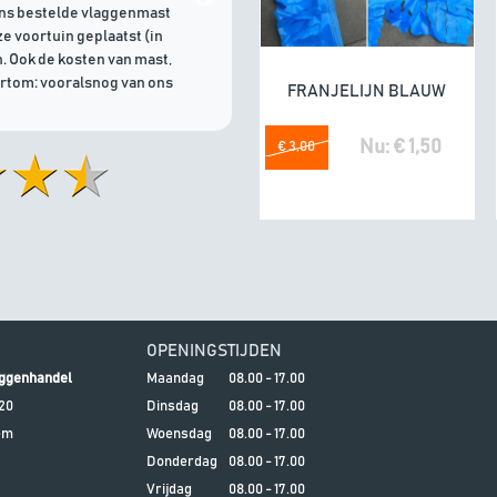
ons bestelde vlaggenmast
e voortuin geplaatst (in
. Ook de kosten van mast,
ortom: vooralsnog van ons
FRANJELIJN BLAUW
In winkelwagen
Nu: € 1,50
€ 3,00
OPENINGSTIJDEN
ggenhandel
Maandag
08.00 - 17.00
20
Dinsdag
08.00 - 17.00
em
Woensdag
08.00 - 17.00
Donderdag
08.00 - 17.00
Vrijdag
08.00 - 17.00