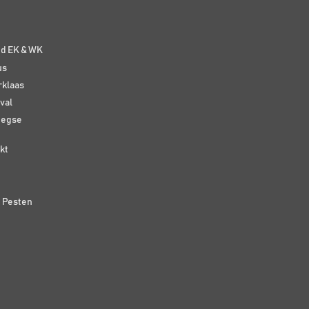
e
nd EK & WK
us
rklaas
val
eegse
kt
n Pesten