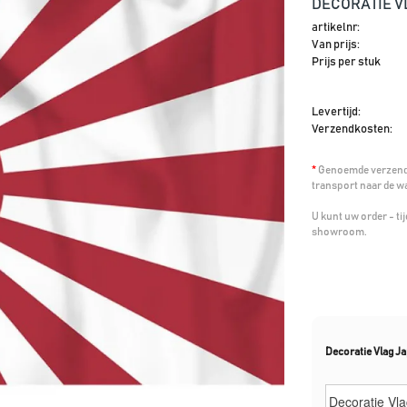
DECORATIE V
artikelnr:
Van prijs:
Prijs per stuk
Levertijd:
Verzendkosten:
*
Genoemde verzendk
transport naar de w
U kunt uw order - t
showroom.
Decoratie Vlag J