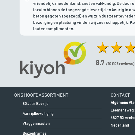
vriendelijk, meedenkend, snel en vakkundig. De door 
is ruim binnen de toegezegde levertijd en keurig in onz
beton gegoten zogezegd) en wij zijn dus zeer tevreden
bezorging en plaatsing vinden wij zeer schappelijk . K
louter complimenten.
8.7
/ 10
(
105
reviews)
ONS HOOFDASSORTIMENT
CONTACT
Algemene Vla
80 Jaar Bevrijd
Leemansweg 
Aanrijdbeveiliging
6827 BX
Arnh
Vlaggenmasten
Nederland
Buizenframes