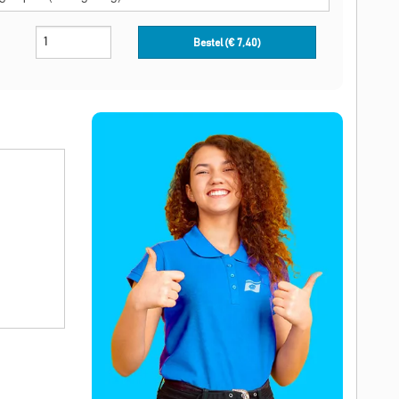
Bestel (€
7,40
)