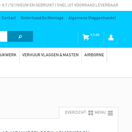
8.7 / 10 | NIEUW EN GEBRUIKT | SNEL UIT VOORRAAD LEVERBAAR
Contact
Onderhoud En Montage
Algemene Vlaggenhandel
€
0,00
RUKWERK
VERHUUR VLAGGEN & MASTEN
AIRBORNE
OVERZICHT
MENU