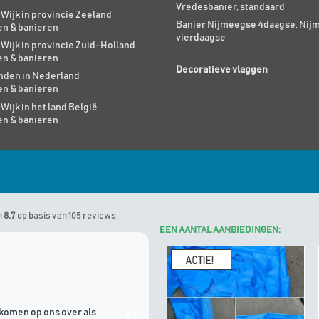
Vredesbanier, standaard
 Wijk in provincie Zeeland
Banier Nijmeegse 4daagse, Nij
en & banieren
vierdaagse
 Wijk in provincie Zuid-Holland
en & banieren
Decoratieve vlaggen
den in Nederland
en & banieren
 Wijk in het land België
en & banieren
n
8.7
op basis van 105 reviews.
EEN AANTAL AANBIEDINGEN:
Marinus
geeft Algemene Vlagg
komen op ons over als
21/07/2026 | Goede communicati