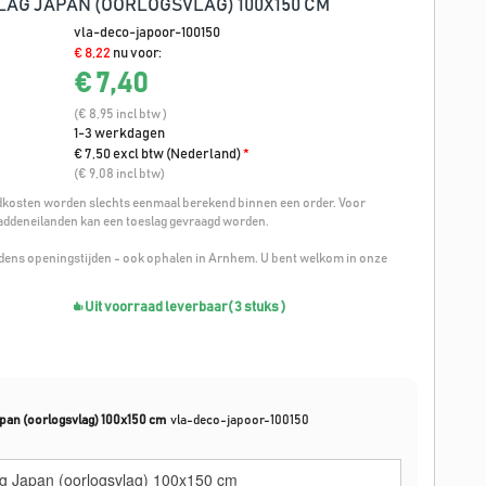
LAG JAPAN (OORLOGSVLAG) 100X150 CM
vla-deco-japoor-100150
€ 8,22
nu voor:
€ 7,40
(€ 8,95 incl btw )
1-3 werkdagen
€ 7,50 excl btw (Nederland)
*
(€ 9,08 incl btw)
osten worden slechts eenmaal berekend binnen een order. Voor
addeneilanden kan een toeslag gevraagd worden.
ijdens openingstijden - ook ophalen in Arnhem. U bent welkom in onze
Uit voorraad leverbaar
( 3 stuks )
apan (oorlogsvlag) 100x150 cm
vla-deco-japoor-100150