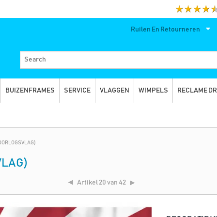
Ruilen En Retourneren
BUIZENFRAMES
SERVICE
VLAGGEN
WIMPELS
RECLAME D
(OORLOGSVLAG)
VLAG)
Artikel
20 van 42