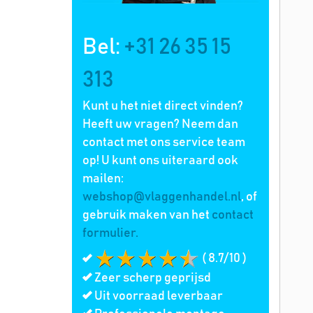
Bel:
+31 26 35 15
313
Kunt u het niet direct vinden?
Heeft uw vragen? Neem dan
contact met ons service team
op! U kunt ons uiteraard ook
mailen:
webshop@vlaggenhandel.nl
, of
gebruik maken van het
contact
formulier.
( 8.7/10 )
Zeer scherp geprijsd
Uit voorraad leverbaar