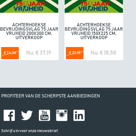
omdat he
ACHTERHOEKSE
ACHTERHOEKSE
In winkelwagen
In winkelwagen
BEVRIJDINGSVLAG 75 JAAR
BEVRIJDINGSVLAG 75 JAAR
VRIJHEID 200X300 CM,
VRIJHEID 150X225 CM,
UITVERKOOP
UITVERKOOP
Nu: € 37,19
Nu: € 18,58
€ 74,38
€ 37,15
PROFITEER VAN DE SCHERPSTE AANBIEDINGEN
Schrijf u in voor onze nieuwsbrief.