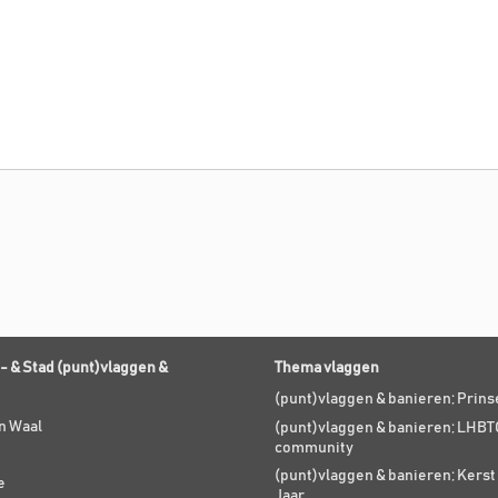
- & Stad (punt)vlaggen &
Thema vlaggen
(punt)vlaggen & banieren; Prin
n Waal
(punt)vlaggen & banieren; LHBT
community
(punt)vlaggen & banieren; Kers
e
Jaar