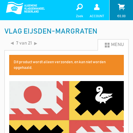
Zoek
ACCOUNT
€
0,00
VLAG EIJSDEN-MARGRATEN
7 van 21
MENU
Dit product wordt alleen verzonden, en kan niet worden
opgehaald.