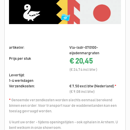
artikelnr:
Vla-lsdr-070100-
eijsdenmargraten
Prijs per stuk
€ 20,45
(€ 24,74 incl btw )
Levertijd:
1-4 werkdagen
Verzendkosten:
€ 7,50 excl btw (Nederland)
*
(€ 9,08 incl btw)
*
Genoemde verzendkosten worden slechts eenmaal berekend
binnen een order. Voor transport naar de waddeneilanden kan een
toeslag gevraagd worden.
U kunt uw order - tijdens openingstijden - ook ophalen in Arnhem. U
bent welkom in onze showroom.