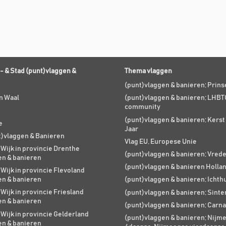
- & Stad (punt)vlaggen &
Thema vlaggen
(punt)vlaggen & banieren; Prin
n Waal
(punt)vlaggen & banieren; LHBT
community
(punt)vlaggen & banieren; Kers
e
Jaar
t)vlaggen & Banieren
Vlag EU, Europese Unie
 Wijk in provincie Drenthe
(punt)vlaggen & banieren; Vred
en & banieren
(punt)vlaggen & banieren Holla
 Wijk in provincie Flevoland
en & banieren
(punt)vlaggen & banieren; Ichth
 Wijk in provincie Friesland
(punt)vlaggen & banieren; Sinte
en & banieren
(punt)vlaggen & banieren; Carna
 Wijk in provincie Gelderland
(punt)vlaggen & banieren; Nijm
en & banieren