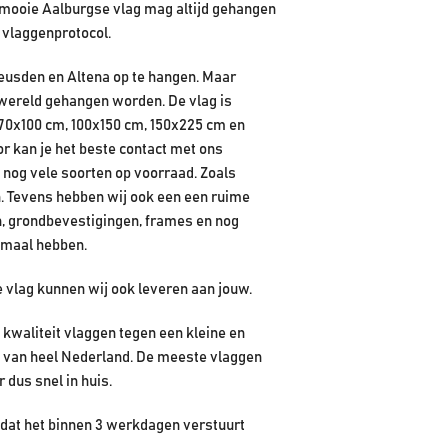
 mooie Aalburgse vlag mag altijd gehangen
 vlaggenprotocol.
Heusden en Altena op te hangen. Maar
e wereld gehangen worden. De vlag is
 70x100 cm, 100x150 cm, 150x225 cm en
r kan je het beste contact met ons
nog vele soorten op voorraad. Zoals
n. Tevens hebben wij ook een een ruime
, grondbevestigingen, frames en nog
lemaal hebben.
e vlag kunnen wij ook leveren aan jouw.
kwaliteit vlaggen tegen een kleine en
en van heel Nederland. De meeste vlaggen
r dus snel in huis.
n dat het binnen 3 werkdagen verstuurt