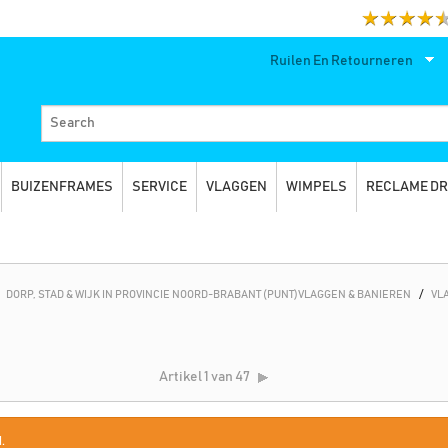
Ruilen En Retourneren
BUIZENFRAMES
SERVICE
VLAGGEN
WIMPELS
RECLAME D
DORP, STAD & WIJK IN PROVINCIE NOORD-BRABANT (PUNT)VLAGGEN & BANIEREN
/
VL
Artikel
1 van 47
.