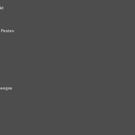
kt
n Pesten
meegse