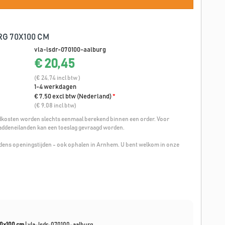
G 70X100 CM
vla-lsdr-070100-aalburg
€ 20,45
(€ 24,74 incl btw )
1-4 werkdagen
€ 7,50 excl btw (Nederland)
*
(€ 9,08 incl btw)
osten worden slechts eenmaal berekend binnen een order. Voor
addeneilanden kan een toeslag gevraagd worden.
ijdens openingstijden - ook ophalen in Arnhem. U bent welkom in onze
70x100 cm
|
vla-lsdr-070100-aalburg