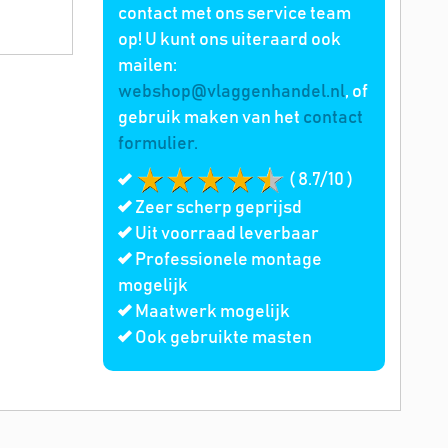
contact met ons service team
op! U kunt ons uiteraard ook
mailen:
webshop@vlaggenhandel.nl
, of
gebruik maken van het
contact
formulier.
( 8.7/10 )
Zeer scherp geprijsd
Uit voorraad leverbaar
Professionele montage
mogelijk
Maatwerk mogelijk
Ook gebruikte masten