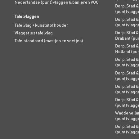
Nederlandse (punt)vlaggen & banieren VOC
Dorp, Stad &
(punt)vlagg
Tafelvlaggen
Dorp, Stad &
(punt)vlagg
Tafelvlag + kunststof houder
Dorp, Stad &
Vlaggetjes tafelvlag
Brabant (pu
Tafelstandaard (mastjes en voetjes)
Dorp, Stad &
Holland (pu
Dorp, Stad &
(punt)vlagg
Dorp, Stad &
(punt)vlagg
Dorp, Stad &
(punt)vlagg
Dorp, Stad &
(punt)vlagg
Waddeneilan
(punt)vlagg
Dorp, Stad &
(punt)vlagg