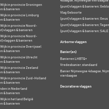
4daagse, Nijmeegse vierdaagse
 Wijk in provincie Groningen
(punt)vlaggen & banieren; Geblo
en & banieren
Vlag Geboorte
 Wijk in provincie Limburg
(punt)vlaggen & banieren; Geus
en & banieren
(punt)vlaggen & banieren; Tege
 Wijk in provincie Noord-
nt)vlaggen & banieren
(punt)vlaggen & banieren; SALE
 Wijk in provincie Noord-
nt)vlaggen & banieren
Airborne vlaggen
 Wijk in provincie Overijssel
en & banieren
Banier(en)
 Wijk in provincie Utrecht
Banieren LHBTQ+
en & banieren
Vredesbanier, standaard
 Wijk in provincie Zeeland
Banier Nijmeegse 4daagse, Nij
en & banieren
vierdaagse
 Wijk in provincie Zuid-Holland
en & banieren
Decoratieve vlaggen
den in Nederland
en & banieren
 Wijk in het land België
en & banieren