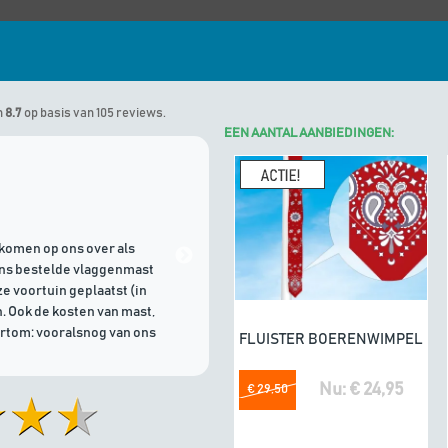
n
8.7
op basis van 105 reviews.
EEN AANTAL AANBIEDINGEN:
Marinus
geeft Algemene Vlagg
komen op ons over als
21/07/2026 | Goede communicati
ons bestelde vlaggenmast
e voortuin geplaatst (in
. Ook de kosten van mast,
ortom: vooralsnog van ons
FLUISTER BOERENWIMPEL
In winkelwagen
Nu: € 24,95
€ 29,50