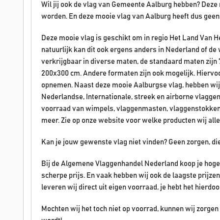
Wil jij ook de vlag van Gemeente Aalburg hebben? Deze
worden. En deze mooie vlag van Aalburg heeft dus geen
Deze mooie vlag is geschikt om in regio Het Land Van 
natuurlijk kan dit ook ergens anders in Nederland of d
verkrijgbaar in diverse maten, de standaard maten zijn
200x300 cm. Andere formaten zijn ook mogelijk. Hiervoo
opnemen. Naast deze mooie Aalburgse vlag, hebben wij 
Nederlandse, Internationale, streek en airborne vlagge
voorraad van wimpels, vlaggenmasten, vlaggenstokken
meer. Zie op onze website voor welke producten wij al
Kan je jouw gewenste vlag niet vinden? Geen zorgen, di
Bij de Algemene Vlaggenhandel Nederland koop je hoge 
scherpe prijs. En vaak hebben wij ook de laagste prijz
leveren wij direct uit eigen voorraad, je hebt het hierdoo
Mochten wij het toch niet op voorrad, kunnen wij zorge