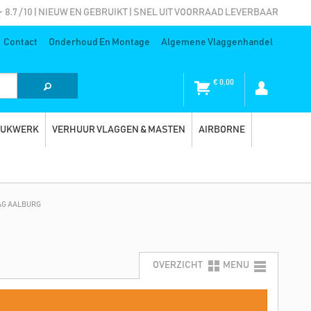
8.7 / 10 | NIEUW EN GEBRUIKT | SNEL UIT VOORRAAD LEVERBAAR
Contact
Onderhoud En Montage
Algemene Vlaggenhandel
€
0,00
RUKWERK
VERHUUR VLAGGEN & MASTEN
AIRBORNE
AG AALBURG
OVERZICHT
MENU