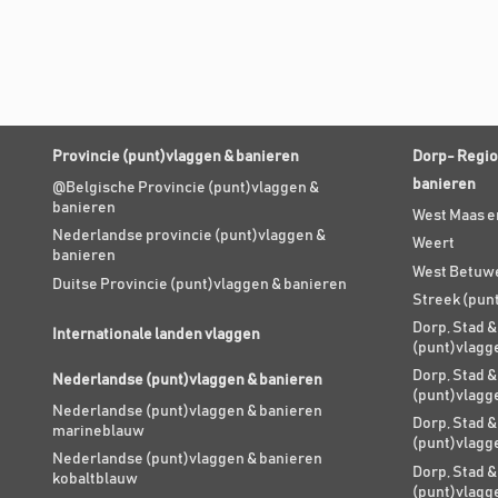
Provincie (punt)vlaggen & banieren
Dorp- Regio
banieren
@Belgische Provincie (punt)vlaggen &
banieren
West Maas e
Nederlandse provincie (punt)vlaggen &
Weert
banieren
West Betuw
Duitse Provincie (punt)vlaggen & banieren
Streek (pun
Dorp, Stad &
Internationale landen vlaggen
(punt)vlagg
Dorp, Stad &
Nederlandse (punt)vlaggen & banieren
(punt)vlagg
Nederlandse (punt)vlaggen & banieren
Dorp, Stad &
marineblauw
(punt)vlagg
Nederlandse (punt)vlaggen & banieren
Dorp, Stad &
kobaltblauw
(punt)vlagg