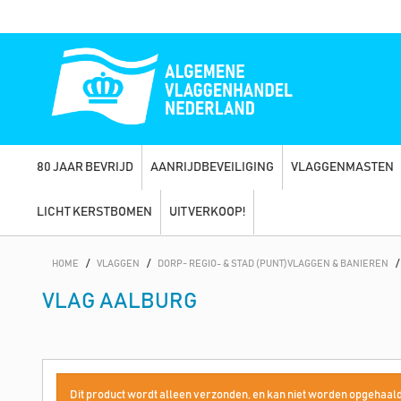
80 JAAR BEVRIJD
AANRIJDBEVEILIGING
VLAGGENMASTEN
LICHT KERSTBOMEN
UITVERKOOP!
HOME
/
VLAGGEN
/
DORP- REGIO- & STAD (PUNT)VLAGGEN & BANIEREN
/
VLAG AALBURG
Dit product wordt alleen verzonden, en kan niet worden opgehaald