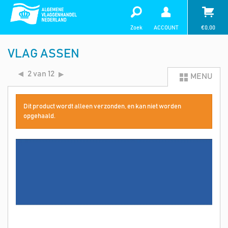
Zoek
ACCOUNT
€
0,00
VLAG ASSEN
2 van 12
MENU
Dit product wordt alleen verzonden, en kan niet worden
opgehaald.