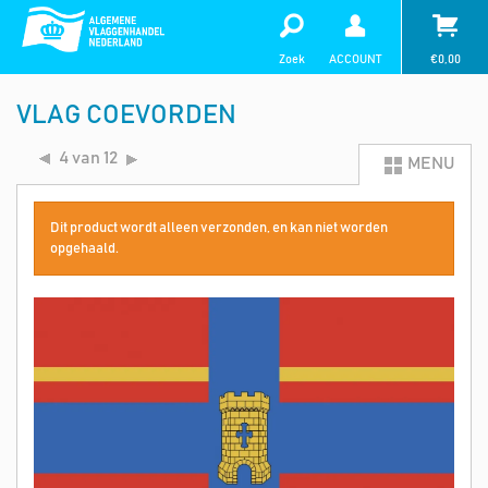
Zoek
ACCOUNT
€
0,00
VLAG COEVORDEN
4 van 12
MENU
Dit product wordt alleen verzonden, en kan niet worden
opgehaald.