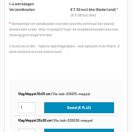
1-4 werkdagen
Verzendkosten:
€ 7,50 excl btw (Nederland)
*
(€ 9,08 incl btw)
*
Genoemde verzendkosten worden slechts eenmaal berekend
binnen een order. Voor transport naar de waddeneilanden kan een
toeslag gevraagd worden.
U kunt uw order - tijdens openingstijden - ook ophalen in Arnhem. U
bent welkom in onze showroom.
Vlag Meppel 10x15 cm
|
Vla-lsdr-010015-meppel
Bestel (€
15,45
)
Vlag Meppel 20x30 cm
|
Vla-lsdr-020030-meppel