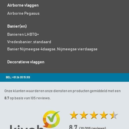
Airborne vlaggen
Airborne Pegasus
Banier(en)
Banieren LHBTQ+
Vredesbanier, standaard
Banier Nijmeegse 4daagse, Nijmeegse vierdaagse
Decoratieve vlaggen
BEL: +31 26 35 15 313
Onze klanten waarderen onze diensten en producten gemiddeld met een
8.7
op basis van 105 reviews.
8.7
/ 10
(
105
reviews)