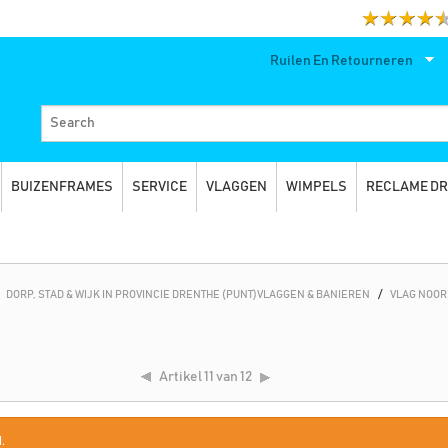
Ruilen En Retourneren
BUIZENFRAMES
SERVICE
VLAGGEN
WIMPELS
RECLAME D
DORP, STAD & WIJK IN PROVINCIE DRENTHE (PUNT)VLAGGEN & BANIEREN
/
VLAG NOO
Artikel
11 van 12
.