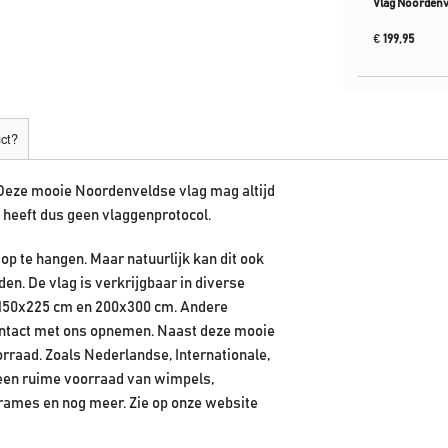
Vlag Noorden
€
199,95
uct?
 Deze mooie
Noordenvelds
e vlag mag altijd
heeft dus geen vlaggenprotocol.
p te hangen. Maar natuurlijk kan dit ook
n. De vlag is verkrijgbaar in diverse
, 150x225 cm en 200x300 cm. Andere
contact met ons opnemen. Naast deze mooie
orraad. Zoals Nederlandse, Internationale,
 een ruime voorraad van wimpels,
rames en nog meer. Zie op onze website