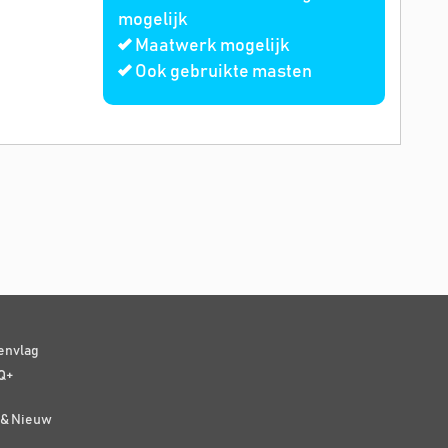
mogelijk
Maatwerk mogelijk
Ook gebruikte masten
senvlag
Q+
t & Nieuw