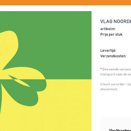
VLAG NOORDE
artikelnr:
Prijs per stuk
Levertijd:
Verzendkosten:
*
Genoemde verzendk
transport naar de w
U kunt uw order - t
showroom.
Vlag Noordenv