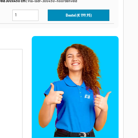
veld 300x450 cm
|
Vla-lsdr-300450-noordenveld
Bestel (€
199,95
)