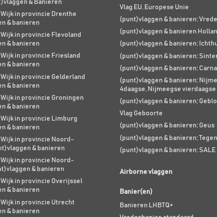
t)vlaggen & Banieren
Vlag EU, Europese Unie
 Wijk in provincie Drenthe
(punt)vlaggen & banieren; Vred
en & banieren
(punt)vlaggen & banieren Holla
 Wijk in provincie Flevoland
en & banieren
(punt)vlaggen & banieren; Ichth
 Wijk in provincie Friesland
(punt)vlaggen & banieren; Sinte
en & banieren
(punt)vlaggen & banieren; Carna
 Wijk in provincie Gelderland
(punt)vlaggen & banieren; Nijm
en & banieren
4daagse, Nijmeegse vierdaagse
 Wijk in provincie Groningen
(punt)vlaggen & banieren; Geblo
en & banieren
Vlag Geboorte
 Wijk in provincie Limburg
(punt)vlaggen & banieren; Geus
en & banieren
(punt)vlaggen & banieren; Tege
 Wijk in provincie Noord-
nt)vlaggen & banieren
(punt)vlaggen & banieren; SALE
 Wijk in provincie Noord-
nt)vlaggen & banieren
Airborne vlaggen
 Wijk in provincie Overijssel
en & banieren
Banier(en)
 Wijk in provincie Utrecht
Banieren LHBTQ+
en & banieren