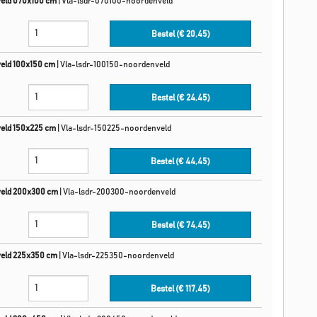
eld 070x100 cm
|
Vla-lsdr-070100-noordenveld
Bestel (€
20,45
)
eld 100x150 cm
|
Vla-lsdr-100150-noordenveld
Bestel (€
24,45
)
eld 150x225 cm
|
Vla-lsdr-150225-noordenveld
Bestel (€
44,45
)
veld 200x300 cm
|
Vla-lsdr-200300-noordenveld
Bestel (€
74,45
)
veld 225x350 cm
|
Vla-lsdr-225350-noordenveld
Bestel (€
117,45
)