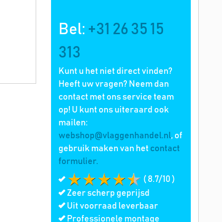
Bel:
+31 26 35 15
313
Kunt u het niet direct vinden?
Heeft uw vragen? Neem dan
contact met ons service team
op! U kunt ons uiteraard ook
mailen:
webshop@vlaggenhandel.nl
, of
gebruik maken van het
contact
formulier.
( 8.7/10 )
Zeer scherp geprijsd
Uit voorraad leverbaar
Professionele montage