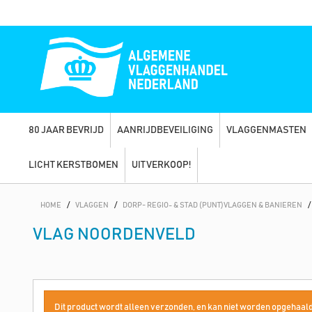
80 JAAR BEVRIJD
AANRIJDBEVEILIGING
VLAGGENMASTEN
LICHT KERSTBOMEN
UITVERKOOP!
HOME
/
VLAGGEN
/
DORP- REGIO- & STAD (PUNT)VLAGGEN & BANIEREN
/
VLAG NOORDENVELD
Dit product wordt alleen verzonden, en kan niet worden opgehaald