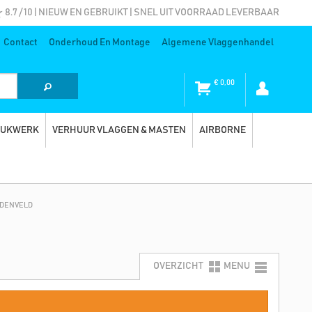
8.7 / 10 | NIEUW EN GEBRUIKT | SNEL UIT VOORRAAD LEVERBAAR
Contact
Onderhoud En Montage
Algemene Vlaggenhandel
€
0,00
RUKWERK
VERHUUR VLAGGEN & MASTEN
AIRBORNE
RDENVELD
OVERZICHT
MENU