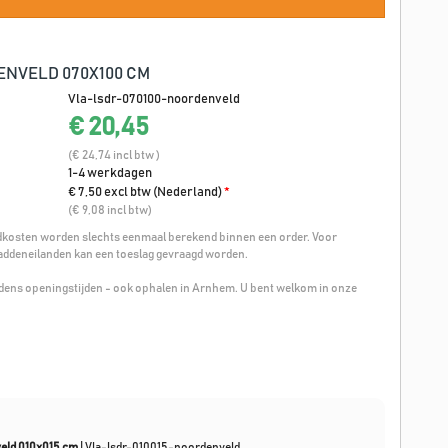
NVELD 070X100 CM
Vla-lsdr-070100-noordenveld
€ 20,45
(€ 24,74 incl btw )
1-4 werkdagen
€ 7,50 excl btw (Nederland)
*
(€ 9,08 incl btw)
osten worden slechts eenmaal berekend binnen een order. Voor
addeneilanden kan een toeslag gevraagd worden.
ijdens openingstijden - ook ophalen in Arnhem. U bent welkom in onze
eld 010x015 cm
|
Vla-lsdr-010015-noordenveld