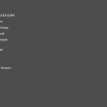
e
nd EK & WK
us
rklaas
val
eegse
kt
n Pesten