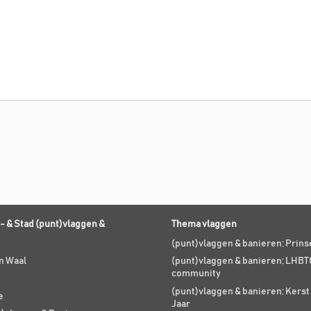
- & Stad (punt)vlaggen &
Thema vlaggen
(punt)vlaggen & banieren; Prin
n Waal
(punt)vlaggen & banieren; LHBT
community
(punt)vlaggen & banieren; Kers
e
Jaar