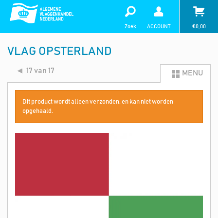
Zoek
ACCOUNT
€
0,00
VLAG OPSTERLAND
17 van 17
MENU
Dit product wordt alleen verzonden, en kan niet worden
opgehaald.