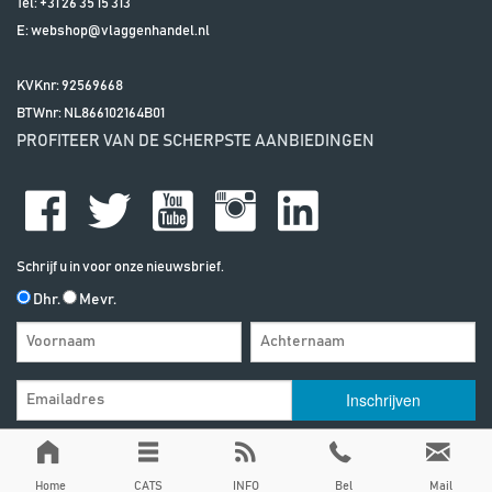
Tel:
+31 26 35 15 313
E:
webshop@vlaggenhandel.nl
KVKnr: 92569668
BTWnr:
NL866102164B01
PROFITEER VAN DE SCHERPSTE AANBIEDINGEN
Schrijf u in voor onze nieuwsbrief.
Dhr.
Mevr.
Algemene Voorwaarden
| | Alle vermelde prijzen zijn exclusief btw, tenzij
anders vermeld
Privacy & Disclaimer
Home
CATS
INFO
Bel
Mail