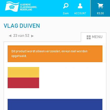
Zoek
ACCOUNT
€
0,00
VLAG DUIVEN
23 van 52
MENU
Dit product wordt alleen verzonden, en kan niet worden
opgehaald.