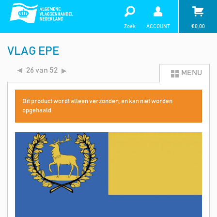
Zoek
ACCOUNT
€
0,00
VLAG EPE
26 van 52
MENU
Dit product wordt alleen verzonden, en kan niet worden
opgehaald.