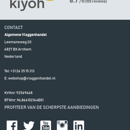
8.7
/ 10
(
105
reviews)
CONTACT
Algemene Vlaggenhandel
Leemansweg 20
6827 BX
Arnhem
Nederland
Tel:
+31 26 35 15 313
E:
webshop@vlaggenhandel.nl
KVKnr: 92569668
BTWnr:
NL866102164B01
PROFITEER VAN DE SCHERPSTE AANBIEDINGEN