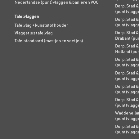
Nederlandse (punt)vlaggen & banieren VOC
Dorp, Stad &
(punt)vlagg
Tafelvlaggen
Dorp, Stad &
(punt)vlagg
Tafelvlag + kunststof houder
Dorp, Stad &
Vlaggetjes tafelvlag
Brabant (pu
Tafelstandaard (mastjes en voetjes)
Dorp, Stad &
Holland (pu
Dorp, Stad &
(punt)vlagg
Dorp, Stad &
(punt)vlagg
Dorp, Stad &
(punt)vlagg
Dorp, Stad &
(punt)vlagg
Waddeneilan
(punt)vlagg
Dorp, Stad &
(punt)vlagg