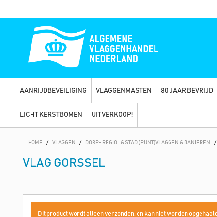
AANRIJDBEVEILIGING
VLAGGENMASTEN
80 JAAR BEVRIJD
LICHT KERSTBOMEN
UITVERKOOP!
HOME
/
VLAGGEN
/
DORP- REGIO- & STAD (PUNT)VLAGGEN & BANIEREN
/
VLAG GORSSEL
Dit product wordt alleen verzonden, en kan niet worden opgehaald