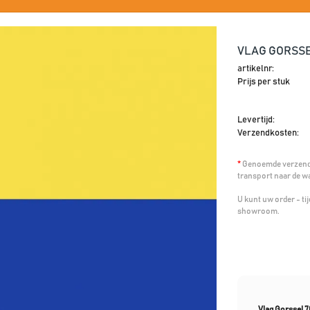
VLAG GORSSE
artikelnr:
Prijs per stuk
Levertijd:
Verzendkosten:
*
Genoemde verzendk
transport naar de w
U kunt uw order - t
showroom.
Vlag Gorssel 