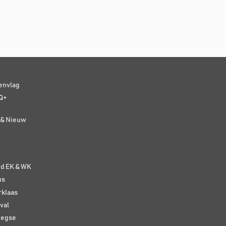
senvlag
Q+
t & Nieuw
e
nd EK & WK
us
rklaas
val
eegse