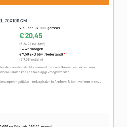
L 70X100 CM
Vla-lsdr-070100-gorssel
€ 20,45
(€ 24,74 incl btw )
1-4 werkdagen
€ 7,50 excl btw (Nederland)
*
(€ 9,08 incl btw)
osten worden slechts eenmaal berekend binnen een order. Voor
addeneilanden kan een toeslag gevraagd worden.
ijdens openingstijden - ook ophalen in Arnhem. U bent welkom in onze
70x100 cm
|
Vla-lsdr-070100-gorssel