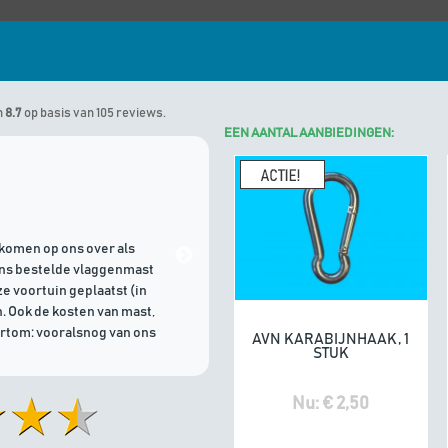
n
8.7
op basis van 105 reviews.
EEN AANTAL AANBIEDINGEN:
Marinus
geeft Algemene Vlagg
komen op ons over als
21/07/2026 | Goede communicati
ons bestelde vlaggenmast
e voortuin geplaatst (in
. Ook de kosten van mast,
ortom: vooralsnog van ons
AVN KARABIJNHAAK, 1
In winkelwagen
STUK
Nu: € 2,50