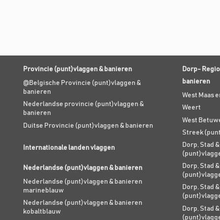
Provincie (punt)vlaggen & banieren
Dorp- Regio
banieren
@Belgische Provincie (punt)vlaggen &
banieren
West Maas e
Nederlandse provincie (punt)vlaggen &
Weert
banieren
West Betuw
Duitse Provincie (punt)vlaggen & banieren
Streek (pun
Dorp, Stad &
Internationale landen vlaggen
(punt)vlagg
Dorp, Stad &
Nederlandse (punt)vlaggen & banieren
(punt)vlagg
Nederlandse (punt)vlaggen & banieren
Dorp, Stad &
marineblauw
(punt)vlagg
Nederlandse (punt)vlaggen & banieren
Dorp, Stad &
kobaltblauw
(punt)vlagg