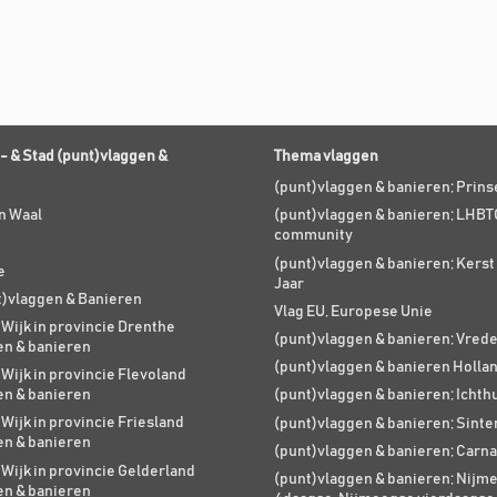
- & Stad (punt)vlaggen &
Thema vlaggen
(punt)vlaggen & banieren; Prin
n Waal
(punt)vlaggen & banieren; LHBT
community
(punt)vlaggen & banieren; Kers
e
Jaar
t)vlaggen & Banieren
Vlag EU, Europese Unie
 Wijk in provincie Drenthe
(punt)vlaggen & banieren; Vred
en & banieren
(punt)vlaggen & banieren Holla
 Wijk in provincie Flevoland
en & banieren
(punt)vlaggen & banieren; Ichth
 Wijk in provincie Friesland
(punt)vlaggen & banieren; Sinte
en & banieren
(punt)vlaggen & banieren; Carna
 Wijk in provincie Gelderland
(punt)vlaggen & banieren; Nijm
en & banieren