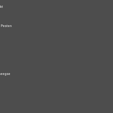
kt
n Pesten
meegse