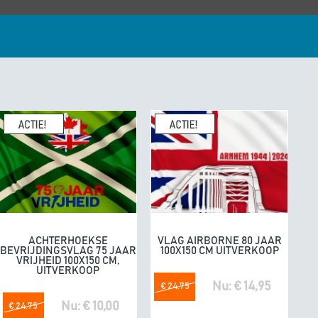
enhandel een
10/10
K
geeft
e. Fijne producten.
04/07/20
omdat he
ACHTERHOEKSE
VLAG AIRBORNE 80 JAAR
In winkelwagen
In winkelwagen
BEVRIJDINGSVLAG 75 JAAR
100X150 CM UITVERKOOP
VRIJHEID 100X150 CM,
UITVERKOOP
Nu: € 14,95
€ 24,75
Nu: € 10,00
€ 24,75