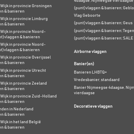
4daagse, Nijmeegse vierdaagse
 Wijk in provincie Groningen
(punt)vlaggen & banieren; Geblo
en & banieren
Vlag Geboorte
 Wijk in provincie Limburg
(punt)vlaggen & banieren; Geus
en & banieren
(punt)vlaggen & banieren; Tege
 Wijk in provincie Noord-
nt)vlaggen & banieren
(punt)vlaggen & banieren; SALE
 Wijk in provincie Noord-
nt)vlaggen & banieren
Airborne vlaggen
 Wijk in provincie Overijssel
en & banieren
Banier(en)
 Wijk in provincie Utrecht
Banieren LHBTQ+
en & banieren
Vredesbanier, standaard
 Wijk in provincie Zeeland
Banier Nijmeegse 4daagse, Nij
en & banieren
vierdaagse
 Wijk in provincie Zuid-Holland
en & banieren
Decoratieve vlaggen
den in Nederland
en & banieren
 Wijk in het land België
en & banieren