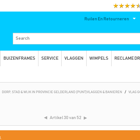
Ruilen En Retourneren
BUIZENFRAMES
SERVICE
VLAGGEN
WIMPELS
RECLAME D
DORP, STAD & WIJK IN PROVINCIE GELDERLAND (PUNT)VLAGGEN & BANIEREN
/
VLAG 
Artikel
30 van 52
.