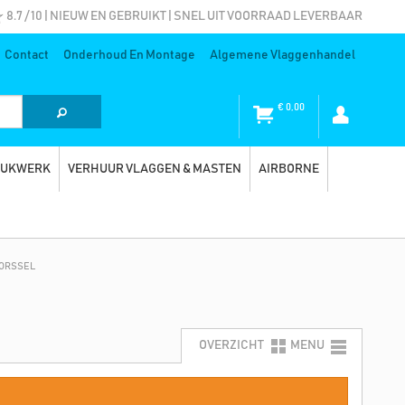
8.7 / 10 | NIEUW EN GEBRUIKT | SNEL UIT VOORRAAD LEVERBAAR
Contact
Onderhoud En Montage
Algemene Vlaggenhandel
€
0,00
RUKWERK
VERHUUR VLAGGEN & MASTEN
AIRBORNE
GORSSEL
OVERZICHT
MENU