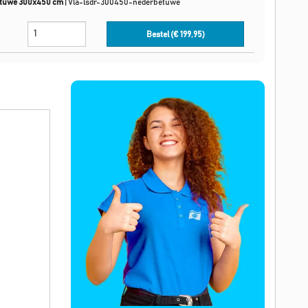
etuwe 300x450 cm
|
Vla-lsdr-300450-nederbetuwe
Bestel (€
199,95
)