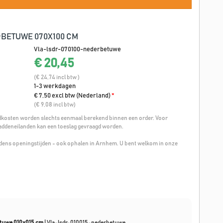
BETUWE 070X100 CM
Vla-lsdr-070100-nederbetuwe
€ 20,45
(€ 24,74 incl btw )
1-3 werkdagen
€ 7,50 excl btw (Nederland)
*
(€ 9,08 incl btw)
osten worden slechts eenmaal berekend binnen een order. Voor
addeneilanden kan een toeslag gevraagd worden.
ijdens openingstijden - ook ophalen in Arnhem. U bent welkom in onze
etuwe 010x015 cm
|
Vla-lsdr-010015-nederbetuwe