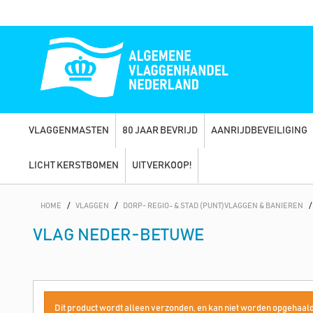
VLAGGENMASTEN
80 JAAR BEVRIJD
AANRIJDBEVEILIGING
LICHT KERSTBOMEN
UITVERKOOP!
HOME
/
VLAGGEN
/
DORP- REGIO- & STAD (PUNT)VLAGGEN & BANIEREN
/
VLAG NEDER-BETUWE
Dit product wordt alleen verzonden, en kan niet worden opgehaald