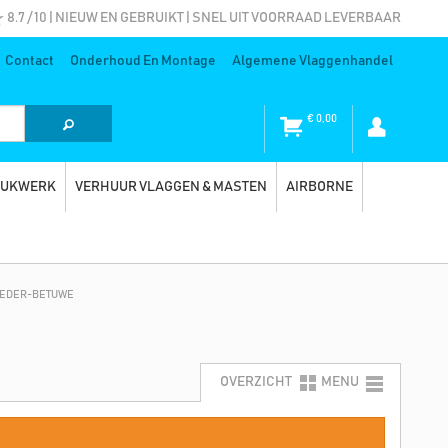
8.7 / 10 | NIEUW EN GEBRUIKT | SNEL UIT VOORRAAD LEVERBAAR
Contact
Onderhoud En Montage
Algemene Vlaggenhandel
€
0,00
RUKWERK
VERHUUR VLAGGEN & MASTEN
AIRBORNE
NEDER-BETUWE
OVERZICHT
MENU