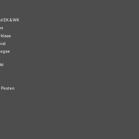
e
nd EK & WK
us
rklaas
val
eegse
kt
n Pesten