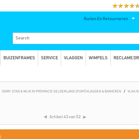
Ruilen En Retourneren
BUIZENFRAMES
SERVICE
VLAGGEN
WIMPELS
RECLAME D
DORP, STAD & WIJK IN PROVINCIE GELDERLAND (PUNT)VLAGGEN & BANIEREN
/
VLAG 
Artikel
43 van 52
.