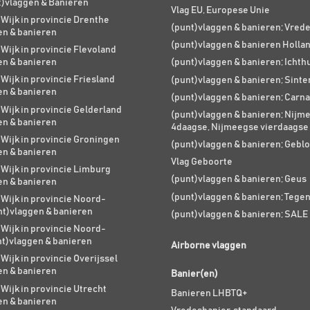
t)vlaggen & Banieren
Vlag EU, Europese Unie
 Wijk in provincie Drenthe
(punt)vlaggen & banieren; Vred
en & banieren
(punt)vlaggen & banieren Holla
 Wijk in provincie Flevoland
en & banieren
(punt)vlaggen & banieren; Ichth
 Wijk in provincie Friesland
(punt)vlaggen & banieren; Sinte
en & banieren
(punt)vlaggen & banieren; Carna
 Wijk in provincie Gelderland
(punt)vlaggen & banieren; Nijm
en & banieren
4daagse, Nijmeegse vierdaagse
 Wijk in provincie Groningen
(punt)vlaggen & banieren; Geblo
en & banieren
Vlag Geboorte
 Wijk in provincie Limburg
(punt)vlaggen & banieren; Geus
en & banieren
(punt)vlaggen & banieren; Tege
 Wijk in provincie Noord-
nt)vlaggen & banieren
(punt)vlaggen & banieren; SALE
 Wijk in provincie Noord-
nt)vlaggen & banieren
Airborne vlaggen
 Wijk in provincie Overijssel
en & banieren
Banier(en)
 Wijk in provincie Utrecht
Banieren LHBTQ+
en & banieren