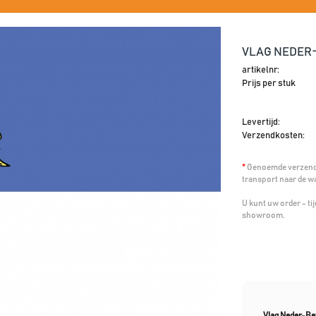
VLAG NEDER-
artikelnr:
Prijs per stuk
Levertijd:
Verzendkosten:
*
Genoemde verzendk
transport naar de w
U kunt uw order - t
showroom.
Vlag Neder-B