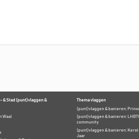
- & Stad (punt)vlaggen &
Thema vlaggen
(punt)vlaggen & banieren; Prin
n Waal
(punt)vlaggen & banieren; LHBT
community
(punt)vlaggen & banieren; Kers
e
Jaar