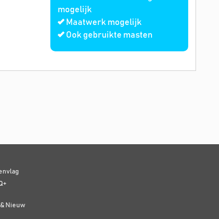
mogelijk
Maatwerk mogelijk
Ook gebruikte masten
senvlag
Q+
t & Nieuw