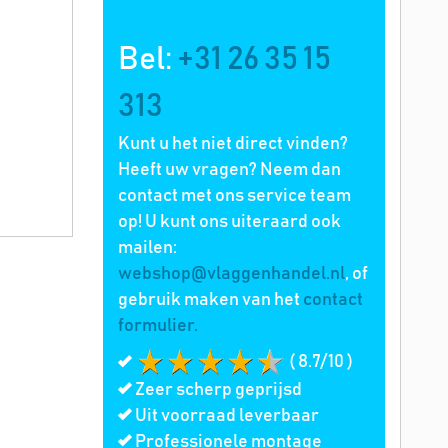
Bel:
+31 26 35 15
313
Kunt u het niet direct vinden?
Heeft uw vragen? Neem dan
contact met ons service team
op! U kunt ons uiteraard ook
mailen:
webshop@vlaggenhandel.nl
, of
gebruik maken van het
contact
formulier.
( 8.7/10 )
Zeer scherp geprijsd
Uit voorraad leverbaar
Professionele montage