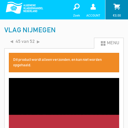
Zoek
ACCOUNT
€
0,00
VLAG NIJMEGEN
45 van 52
MENU
Dit product wordt alleen verzonden, en kan niet worden
opgehaald.