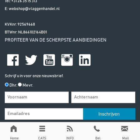
Tel:
+31 26 35 15 313
E:
webshop@vlaggenhandel.nl
KVKnr: 92569668
BTWnr:
NL866102164B01
PROFITEER VAN DE SCHERPSTE AANBIEDINGEN
Schrijf u in voor onze nieuwsbrief.
Dhr.
Mevr.
Algemene Voorwaarden
| | Alle vermelde prijzen zijn exclusief btw, tenzij
anders vermeld
Privacy & Disclaimer
Home
CATS
INFO
Bel
Mail