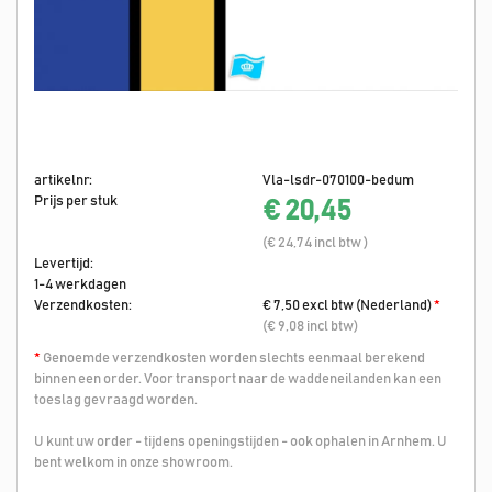
artikelnr:
Vla-lsdr-070100-bedum
Prijs per stuk
€ 20,45
(€ 24,74 incl btw )
Levertijd:
1-4 werkdagen
Verzendkosten:
€ 7,50 excl btw (Nederland)
*
(€ 9,08 incl btw)
*
Genoemde verzendkosten worden slechts eenmaal berekend
binnen een order. Voor transport naar de waddeneilanden kan een
toeslag gevraagd worden.
U kunt uw order - tijdens openingstijden - ook ophalen in Arnhem. U
bent welkom in onze showroom.