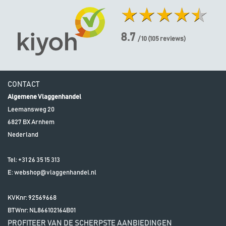
8.7
/ 10
(
105
reviews)
CONTACT
Algemene Vlaggenhandel
Leemansweg 20
6827 BX
Arnhem
Nederland
Tel:
+31 26 35 15 313
E:
webshop@vlaggenhandel.nl
KVKnr: 92569668
BTWnr:
NL866102164B01
PROFITEER VAN DE SCHERPSTE AANBIEDINGEN