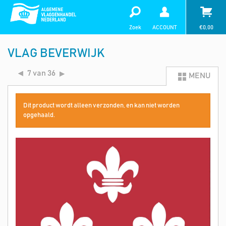
Zoek
ACCOUNT
€
0,00
VLAG BEVERWIJK
7 van 36
MENU
Dit product wordt alleen verzonden, en kan niet worden
opgehaald.