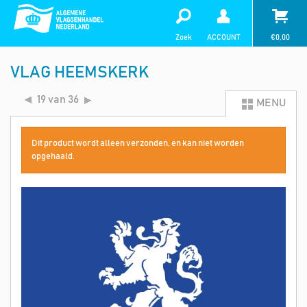
Zoek
ACCOUNT
€
0,00
VLAG HEEMSKERK
19 van 36
MENU
Dit product wordt alleen verzonden, en kan niet worden
opgehaald.