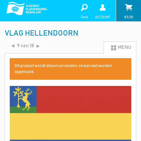
Zoek
ACCOUNT
€
0,00
VLAG HELLENDOORN
9 van 18
MENU
Dit product wordt alleen verzonden, en kan niet worden
opgehaald.