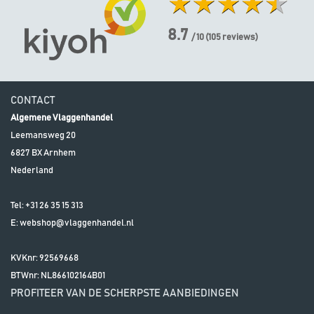
8.7
/ 10
(
105
reviews)
CONTACT
Algemene Vlaggenhandel
Leemansweg 20
6827 BX
Arnhem
Nederland
Tel:
+31 26 35 15 313
E:
webshop@vlaggenhandel.nl
KVKnr: 92569668
BTWnr:
NL866102164B01
PROFITEER VAN DE SCHERPSTE AANBIEDINGEN