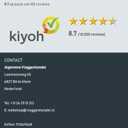
8.7
op basis van 105 reviews.
8.7
/ 10
(
105
reviews)
CONTACT
Algemene Vlaggenhandel
Leemansweg 20
6827 BX
Arnhem
Nederland
Tel:
+31 26 35 15 313
E:
webshop@vlaggenhandel.nl
KVKnr: 92569668